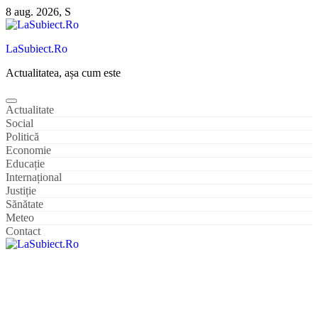
Sari
8 aug. 2026, S
la
conținut
LaSubiect.Ro
Actualitatea, așa cum este
Actualitate
Social
Politică
Economie
Educație
Internațional
Justiție
Sănătate
Meteo
Contact