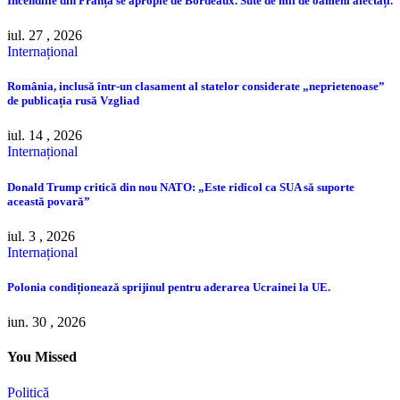
Incendiile din Franța se apropie de Bordeaux. Sute de mii de oameni afectați.
iul. 27 , 2026
Internațional
România, inclusă într-un clasament al statelor considerate „neprietenoase”
de publicația rusă Vzgliad
iul. 14 , 2026
Internațional
Donald Trump critică din nou NATO: „Este ridicol ca SUA să suporte
această povară”
iul. 3 , 2026
Internațional
Polonia condiționează sprijinul pentru aderarea Ucrainei la UE.
iun. 30 , 2026
You Missed
Politică