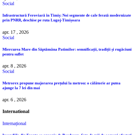
Social
Infrastructură Feroviară în Timiș: Noi segmente de cale ferată modernizate
prin PNRR, deschise pe ruta Lugoj-Timișoara
apr. 17 , 2026
Social
Miercurea Mare din Săptămâna Patimilor: semnificații, tradiții și rugăciuni
pentru suflet
apr. 8 , 2026
Social
Metrorex propune majorarea prețului la metrou: o călătorie ar putea
ajunge la 7 lei din mai
apr. 6 , 2026
International
Internațional