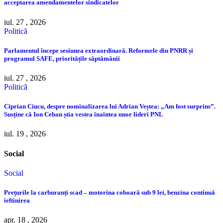
acceptarea amendamentelor sindicatelor
iul. 27 , 2026
Politică
Parlamentul începe sesiunea extraordinară. Reformele din PNRR și
programul SAFE, prioritățile săptămânii
iul. 27 , 2026
Politică
Ciprian Ciucu, despre nominalizarea lui Adrian Veștea: „Am fost surprins”.
Susține că Ion Ceban știa vestea înaintea unor lideri PNL
iul. 19 , 2026
Social
Social
Prețurile la carburanți scad – motorina coboară sub 9 lei, benzina continuă
ieftinirea
apr. 18 , 2026