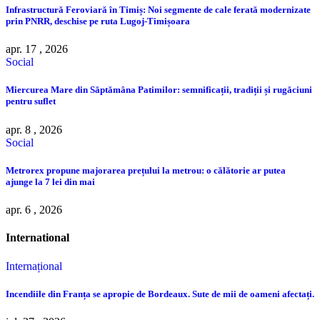
Infrastructură Feroviară în Timiș: Noi segmente de cale ferată modernizate
prin PNRR, deschise pe ruta Lugoj-Timișoara
apr. 17 , 2026
Social
Miercurea Mare din Săptămâna Patimilor: semnificații, tradiții și rugăciuni
pentru suflet
apr. 8 , 2026
Social
Metrorex propune majorarea prețului la metrou: o călătorie ar putea
ajunge la 7 lei din mai
apr. 6 , 2026
International
Internațional
Incendiile din Franța se apropie de Bordeaux. Sute de mii de oameni afectați.