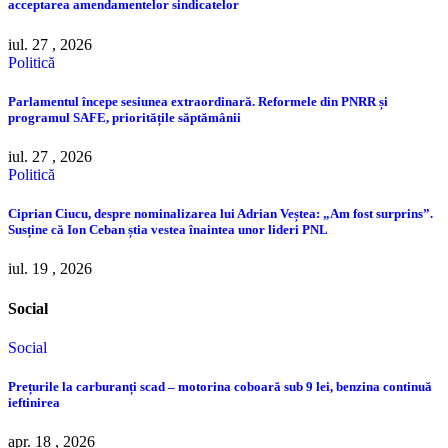
acceptarea amendamentelor sindicatelor
iul. 27 , 2026
Politică
Parlamentul începe sesiunea extraordinară. Reformele din PNRR și
programul SAFE, prioritățile săptămânii
iul. 27 , 2026
Politică
Ciprian Ciucu, despre nominalizarea lui Adrian Veștea: „Am fost surprins”.
Susține că Ion Ceban știa vestea înaintea unor lideri PNL
iul. 19 , 2026
Social
Social
Prețurile la carburanți scad – motorina coboară sub 9 lei, benzina continuă
ieftinirea
apr. 18 , 2026