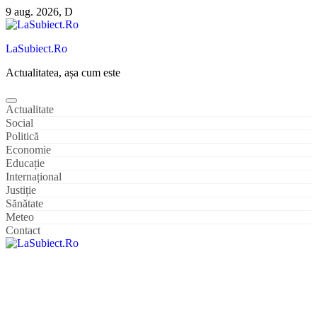
Sari
9 aug. 2026, D
la
conținut
LaSubiect.Ro
Actualitatea, așa cum este
Actualitate
Social
Politică
Economie
Educație
Internațional
Justiție
Sănătate
Meteo
Contact