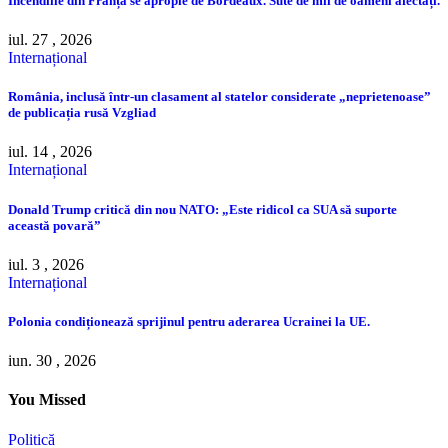
Incendiile din Franța se apropie de Bordeaux. Sute de mii de oameni afectați.
iul. 27 , 2026
Internațional
România, inclusă într-un clasament al statelor considerate „neprietenoase”
de publicația rusă Vzgliad
iul. 14 , 2026
Internațional
Donald Trump critică din nou NATO: „Este ridicol ca SUA să suporte
această povară”
iul. 3 , 2026
Internațional
Polonia condiționează sprijinul pentru aderarea Ucrainei la UE.
iun. 30 , 2026
You Missed
Politică