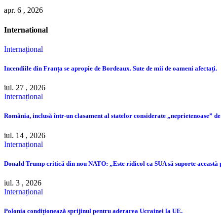
apr. 6 , 2026
International
Internațional
Incendiile din Franța se apropie de Bordeaux. Sute de mii de oameni afectați.
iul. 27 , 2026
Internațional
România, inclusă într-un clasament al statelor considerate „neprietenoase” de
iul. 14 , 2026
Internațional
Donald Trump critică din nou NATO: „Este ridicol ca SUA să suporte această
iul. 3 , 2026
Internațional
Polonia condiționează sprijinul pentru aderarea Ucrainei la UE.