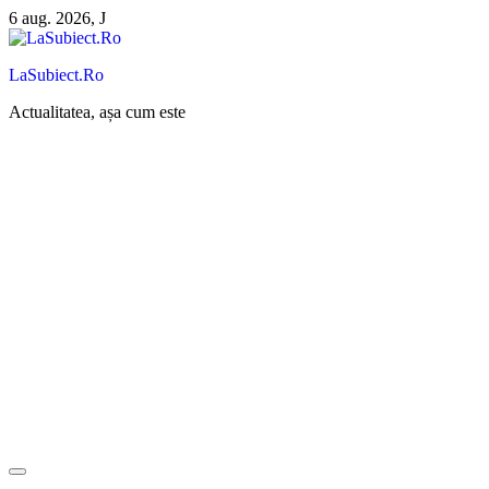
Sari
6 aug. 2026, J
la
conținut
LaSubiect.Ro
Actualitatea, așa cum este