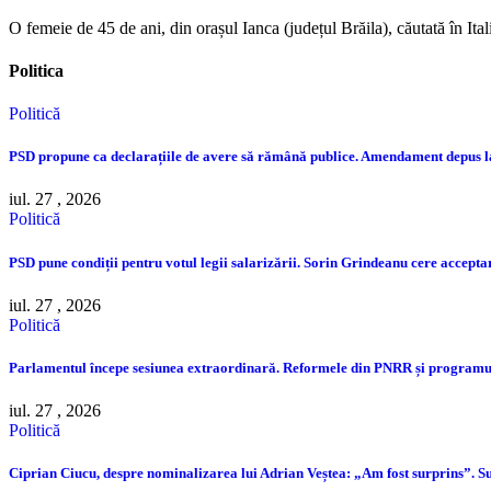
O femeie de 45 de ani, din orașul Ianca (județul Brăila), căutată în Ital
Politica
Politică
PSD propune ca declarațiile de avere să rămână publice. Amendament depus 
iul. 27 , 2026
Politică
PSD pune condiții pentru votul legii salarizării. Sorin Grindeanu cere accep
iul. 27 , 2026
Politică
Parlamentul începe sesiunea extraordinară. Reformele din PNRR și programul
iul. 27 , 2026
Politică
Ciprian Ciucu, despre nominalizarea lui Adrian Veștea: „Am fost surprins”. Su