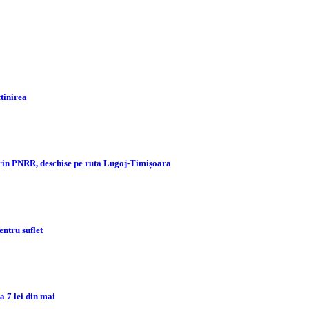
ftinirea
prin PNRR, deschise pe ruta Lugoj-Timișoara
ntru suflet
 7 lei din mai