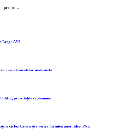
ia pentru...
la Legea ANI
tarea amendamentelor sindicatelor
 SAFE, prioritățile săptămânii
sține că Ion Ceban știa vestea înaintea unor lideri PNL