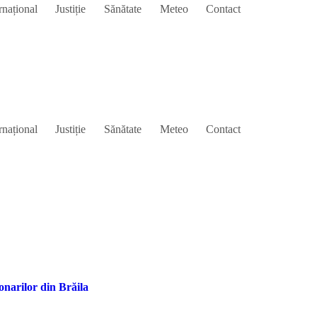
rnațional
Justiție
Sănătate
Meteo
Contact
rnațional
Justiție
Sănătate
Meteo
Contact
onarilor din Brăila