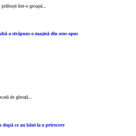
 prăbușit într-o groapă...
dubă a străpuns o mașină din sens opus
ucată de gheață...
n după ce au băut la o petrecere