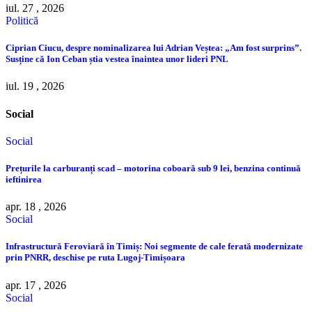
iul. 27 , 2026
Politică
Ciprian Ciucu, despre nominalizarea lui Adrian Veștea: „Am fost surprins”.
Susține că Ion Ceban știa vestea înaintea unor lideri PNL
iul. 19 , 2026
Social
Social
Prețurile la carburanți scad – motorina coboară sub 9 lei, benzina continuă
ieftinirea
apr. 18 , 2026
Social
Infrastructură Feroviară în Timiș: Noi segmente de cale ferată modernizate
prin PNRR, deschise pe ruta Lugoj-Timișoara
apr. 17 , 2026
Social