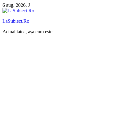
Sari
6 aug. 2026, J
la
conținut
LaSubiect.Ro
Actualitatea, așa cum este