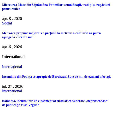
Miercurea Mare din Săptămâna Patimilor: semnificații, tradiții și rugăciuni
pentru suflet
apr. 8 , 2026
Social
Metrorex propune majorarea prețului la metrou: o călătorie ar putea
ajunge la 7 lei din mai
apr. 6 , 2026
International
Internațional
Incendiile din Franța se apropie de Bordeaux. Sute de mii de oameni afectați.
iul. 27 , 2026
Internațional
România, inclusă într-un clasament al statelor considerate „neprietenoase”
de publicația rusă Vzgliad