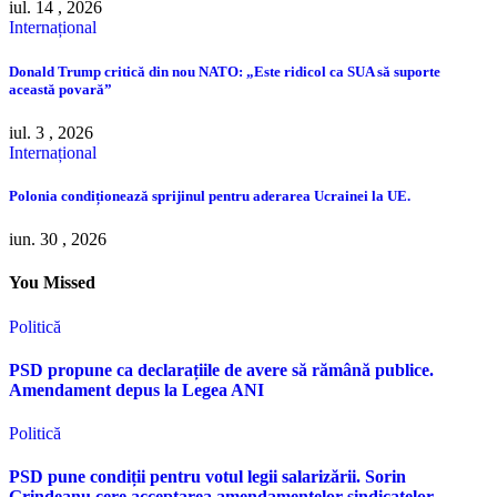
iul. 14 , 2026
Internațional
Donald Trump critică din nou NATO: „Este ridicol ca SUA să suporte
această povară”
iul. 3 , 2026
Internațional
Polonia condiționează sprijinul pentru aderarea Ucrainei la UE.
iun. 30 , 2026
You Missed
Politică
PSD propune ca declarațiile de avere să rămână publice.
Amendament depus la Legea ANI
Politică
PSD pune condiții pentru votul legii salarizării. Sorin
Grindeanu cere acceptarea amendamentelor sindicatelor