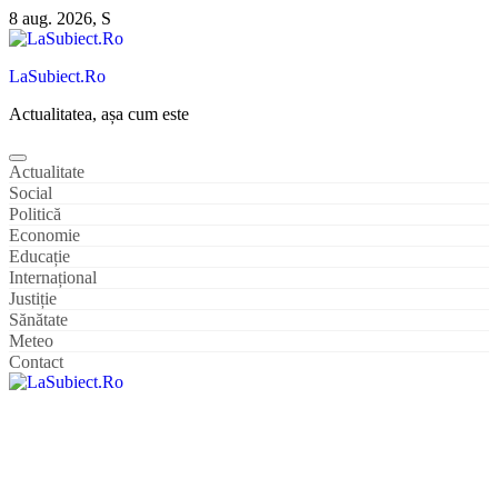
Sari
8 aug. 2026, S
la
conținut
LaSubiect.Ro
Actualitatea, așa cum este
Actualitate
Social
Politică
Economie
Educație
Internațional
Justiție
Sănătate
Meteo
Contact