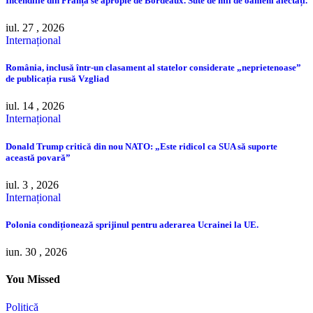
Incendiile din Franța se apropie de Bordeaux. Sute de mii de oameni afectați.
iul. 27 , 2026
Internațional
România, inclusă într-un clasament al statelor considerate „neprietenoase”
de publicația rusă Vzgliad
iul. 14 , 2026
Internațional
Donald Trump critică din nou NATO: „Este ridicol ca SUA să suporte
această povară”
iul. 3 , 2026
Internațional
Polonia condiționează sprijinul pentru aderarea Ucrainei la UE.
iun. 30 , 2026
You Missed
Politică