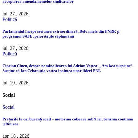
acceptarea amendamentelor sindicatelor
iul. 27 , 2026
Politică
Parlamentul începe sesiunea extraordinară. Reformele din PNRR și
programul SAFE, prioritățile săptămânii
iul. 27 , 2026
Politică
Ciprian Ciucu, despre nominalizarea lui Adrian Veștea: „Am fost surprins”.
Susține că Ion Ceban știa vestea înaintea unor lideri PNL
iul. 19 , 2026
Social
Social
Prețurile la carburanți scad – motorina coboară sub 9 lei, benzina continuă
ieftinirea
apr. 18 , 2026