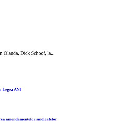
in Olanda, Dick Schoof, la...
la Legea ANI
tarea amendamentelor sindicatelor