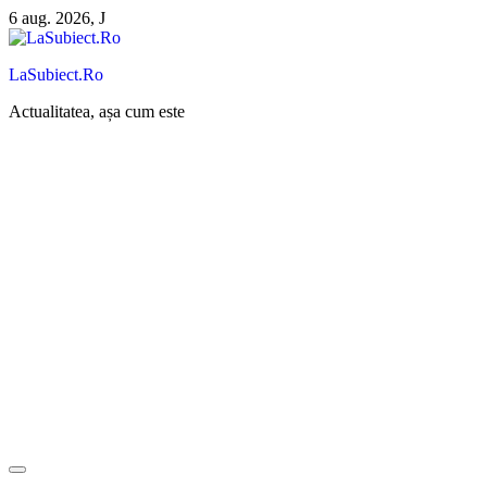
Sari
6 aug. 2026, J
la
conținut
LaSubiect.Ro
Actualitatea, așa cum este