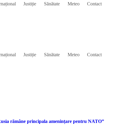
rnațional
Justiție
Sănătate
Meteo
Contact
rnațional
Justiție
Sănătate
Meteo
Contact
Rusia rămâne principala amenințare pentru NATO”