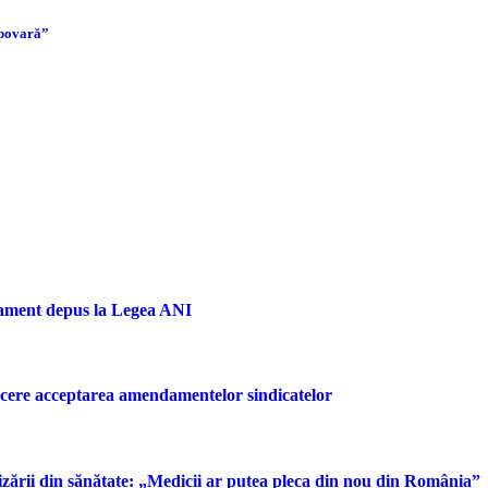
 povară”
dament depus la Legea ANI
u cere acceptarea amendamentelor sindicatelor
rizării din sănătate: „Medicii ar putea pleca din nou din România”