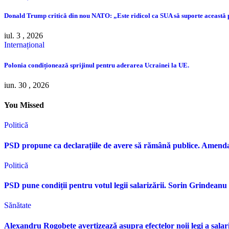
Donald Trump critică din nou NATO: „Este ridicol ca SUA să suporte această
iul. 3 , 2026
Internațional
Polonia condiționează sprijinul pentru aderarea Ucrainei la UE.
iun. 30 , 2026
You Missed
Politică
PSD propune ca declarațiile de avere să rămână publice. Amen
Politică
PSD pune condiții pentru votul legii salarizării. Sorin Grindean
Sănătate
Alexandru Rogobete avertizează asupra efectelor noii legi a sala