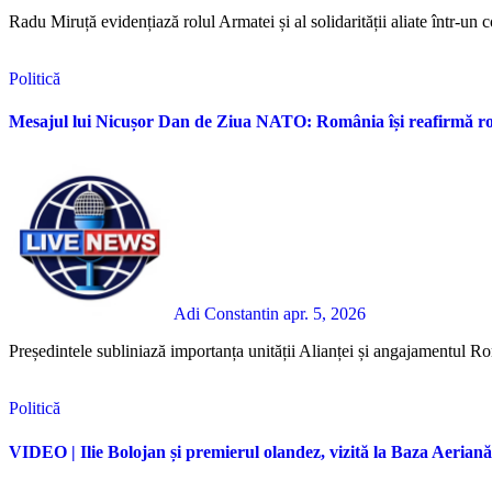
Radu Miruță evidențiază rolul Armatei și al solidarității aliate într-un c
Politică
Mesajul lui Nicușor Dan de Ziua NATO: România își reafirmă rolul
Adi Constantin
apr. 5, 2026
Președintele subliniază importanța unității Alianței și angajamentul R
Politică
VIDEO | Ilie Bolojan și premierul olandez, vizită la Baza Aeriană