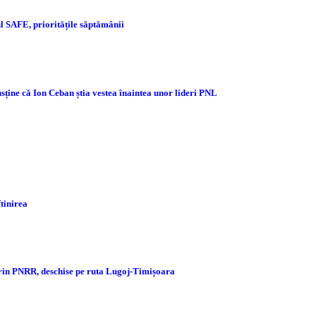
 SAFE, prioritățile săptămânii
sține că Ion Ceban știa vestea înaintea unor lideri PNL
ftinirea
prin PNRR, deschise pe ruta Lugoj-Timișoara