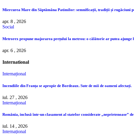
Miercurea Mare din Săptămâna Patimilor: semnificații, tradiții și rugăciuni pe
apr. 8 , 2026
Social
Metrorex propune majorarea prețului la metrou: o călătorie ar putea ajunge la
apr. 6 , 2026
International
Internațional
Incendiile din Franța se apropie de Bordeaux. Sute de mii de oameni afectați.
iul. 27 , 2026
Internațional
România, inclusă într-un clasament al statelor considerate „neprietenoase” de
iul. 14 , 2026
Internațional