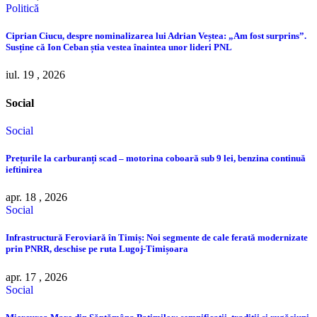
Politică
Ciprian Ciucu, despre nominalizarea lui Adrian Veștea: „Am fost surprins”.
Susține că Ion Ceban știa vestea înaintea unor lideri PNL
iul. 19 , 2026
Social
Social
Prețurile la carburanți scad – motorina coboară sub 9 lei, benzina continuă
ieftinirea
apr. 18 , 2026
Social
Infrastructură Feroviară în Timiș: Noi segmente de cale ferată modernizate
prin PNRR, deschise pe ruta Lugoj-Timișoara
apr. 17 , 2026
Social