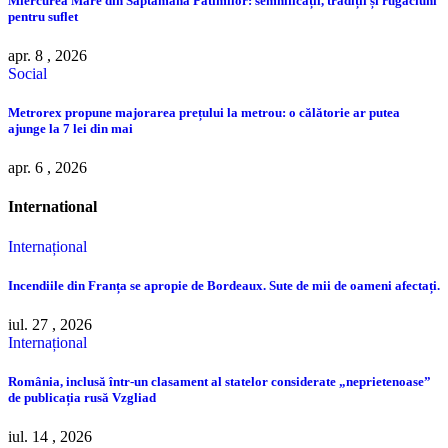
Miercurea Mare din Săptămâna Patimilor: semnificații, tradiții și rugăciuni
pentru suflet
apr. 8 , 2026
Social
Metrorex propune majorarea prețului la metrou: o călătorie ar putea
ajunge la 7 lei din mai
apr. 6 , 2026
International
Internațional
Incendiile din Franța se apropie de Bordeaux. Sute de mii de oameni afectați.
iul. 27 , 2026
Internațional
România, inclusă într-un clasament al statelor considerate „neprietenoase”
de publicația rusă Vzgliad
iul. 14 , 2026