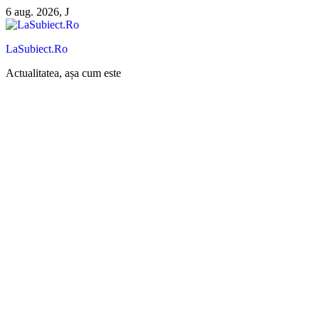
Sari
6 aug. 2026, J
la
conținut
LaSubiect.Ro
Actualitatea, așa cum este