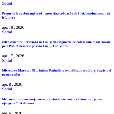
Social
Prețurile la carburanți scad – motorina coboară sub 9 lei, benzina continuă
ieftinirea
apr. 18 , 2026
Social
Infrastructură Feroviară în Timiș: Noi segmente de cale ferată modernizate
prin PNRR, deschise pe ruta Lugoj-Timișoara
apr. 17 , 2026
Social
Miercurea Mare din Săptămâna Patimilor: semnificații, tradiții și rugăciuni
pentru suflet
apr. 8 , 2026
Social
Metrorex propune majorarea prețului la metrou: o călătorie ar putea
ajunge la 7 lei din mai
apr. 6 , 2026