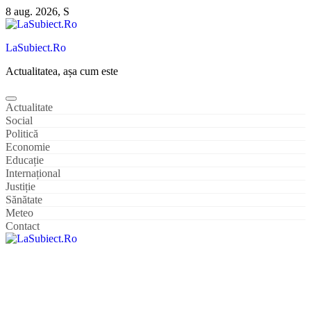
Sari
8 aug. 2026, S
la
conținut
LaSubiect.Ro
Actualitatea, așa cum este
Actualitate
Social
Politică
Economie
Educație
Internațional
Justiție
Sănătate
Meteo
Contact