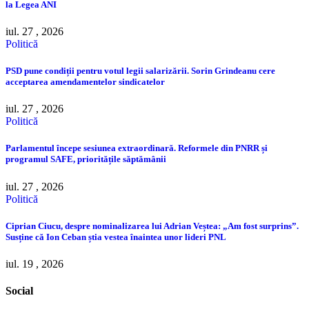
la Legea ANI
iul. 27 , 2026
Politică
PSD pune condiții pentru votul legii salarizării. Sorin Grindeanu cere
acceptarea amendamentelor sindicatelor
iul. 27 , 2026
Politică
Parlamentul începe sesiunea extraordinară. Reformele din PNRR și
programul SAFE, prioritățile săptămânii
iul. 27 , 2026
Politică
Ciprian Ciucu, despre nominalizarea lui Adrian Veștea: „Am fost surprins”.
Susține că Ion Ceban știa vestea înaintea unor lideri PNL
iul. 19 , 2026
Social