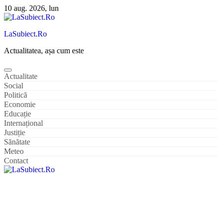
Sari
10 aug. 2026, lun
la
conținut
LaSubiect.Ro
Actualitatea, așa cum este
Actualitate
Social
Politică
Economie
Educație
Internațional
Justiție
Sănătate
Meteo
Contact