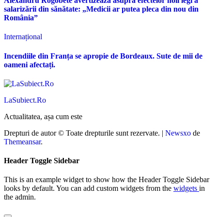
Alexandru Rogobete avertizează asupra efectelor noii legi a
salarizării din sănătate: „Medicii ar putea pleca din nou din
România”
Internațional
Incendiile din Franța se apropie de Bordeaux. Sute de mii de
oameni afectați.
LaSubiect.Ro
Actualitatea, așa cum este
Drepturi de autor © Toate drepturile sunt rezervate.
|
Newsxo
de
Themeansar
.
Header Toggle Sidebar
This is an example widget to show how the Header Toggle Sidebar
looks by default. You can add custom widgets from the
widgets
in
the admin.