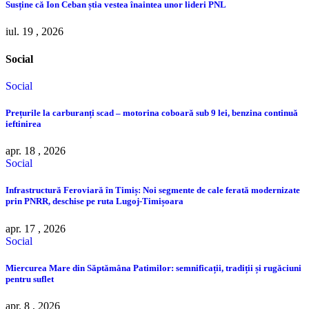
Susține că Ion Ceban știa vestea înaintea unor lideri PNL
iul. 19 , 2026
Social
Social
Prețurile la carburanți scad – motorina coboară sub 9 lei, benzina continuă
ieftinirea
apr. 18 , 2026
Social
Infrastructură Feroviară în Timiș: Noi segmente de cale ferată modernizate
prin PNRR, deschise pe ruta Lugoj-Timișoara
apr. 17 , 2026
Social
Miercurea Mare din Săptămâna Patimilor: semnificații, tradiții și rugăciuni
pentru suflet
apr. 8 , 2026