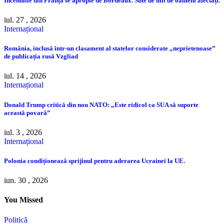
Incendiile din Franța se apropie de Bordeaux. Sute de mii de oameni afectați.
iul. 27 , 2026
Internațional
România, inclusă într-un clasament al statelor considerate „neprietenoase”
de publicația rusă Vzgliad
iul. 14 , 2026
Internațional
Donald Trump critică din nou NATO: „Este ridicol ca SUA să suporte
această povară”
iul. 3 , 2026
Internațional
Polonia condiționează sprijinul pentru aderarea Ucrainei la UE.
iun. 30 , 2026
You Missed
Politică