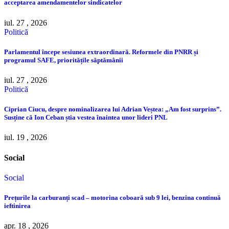
acceptarea amendamentelor sindicatelor
iul. 27 , 2026
Politică
Parlamentul începe sesiunea extraordinară. Reformele din PNRR și
programul SAFE, prioritățile săptămânii
iul. 27 , 2026
Politică
Ciprian Ciucu, despre nominalizarea lui Adrian Veștea: „Am fost surprins”.
Susține că Ion Ceban știa vestea înaintea unor lideri PNL
iul. 19 , 2026
Social
Social
Prețurile la carburanți scad – motorina coboară sub 9 lei, benzina continuă
ieftinirea
apr. 18 , 2026