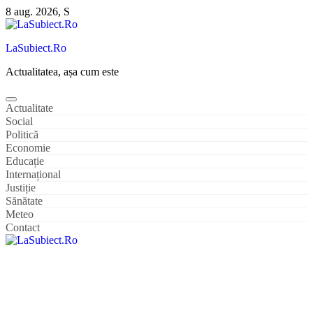
Sari
8 aug. 2026, S
la
conținut
LaSubiect.Ro
Actualitatea, așa cum este
Actualitate
Social
Politică
Economie
Educație
Internațional
Justiție
Sănătate
Meteo
Contact