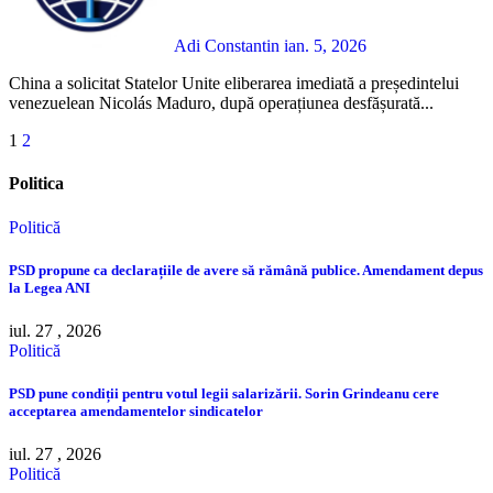
Adi Constantin
ian. 5, 2026
China a solicitat Statelor Unite eliberarea imediată a președintelui
venezuelean Nicolás Maduro, după operațiunea desfășurată...
Paginație
1
2
articole
Politica
Politică
PSD propune ca declarațiile de avere să rămână publice. Amendament depus
la Legea ANI
iul. 27 , 2026
Politică
PSD pune condiții pentru votul legii salarizării. Sorin Grindeanu cere
acceptarea amendamentelor sindicatelor
iul. 27 , 2026
Politică