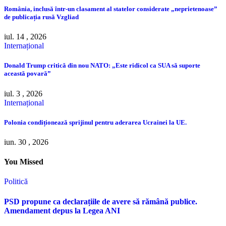
România, inclusă într-un clasament al statelor considerate „neprietenoase”
de publicația rusă Vzgliad
iul. 14 , 2026
Internațional
Donald Trump critică din nou NATO: „Este ridicol ca SUA să suporte
această povară”
iul. 3 , 2026
Internațional
Polonia condiționează sprijinul pentru aderarea Ucrainei la UE.
iun. 30 , 2026
You Missed
Politică
PSD propune ca declarațiile de avere să rămână publice.
Amendament depus la Legea ANI