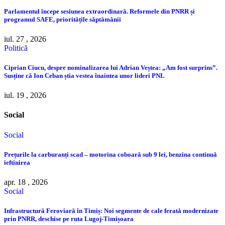
Parlamentul începe sesiunea extraordinară. Reformele din PNRR și
programul SAFE, prioritățile săptămânii
iul. 27 , 2026
Politică
Ciprian Ciucu, despre nominalizarea lui Adrian Veștea: „Am fost surprins”.
Susține că Ion Ceban știa vestea înaintea unor lideri PNL
iul. 19 , 2026
Social
Social
Prețurile la carburanți scad – motorina coboară sub 9 lei, benzina continuă
ieftinirea
apr. 18 , 2026
Social
Infrastructură Feroviară în Timiș: Noi segmente de cale ferată modernizate
prin PNRR, deschise pe ruta Lugoj-Timișoara