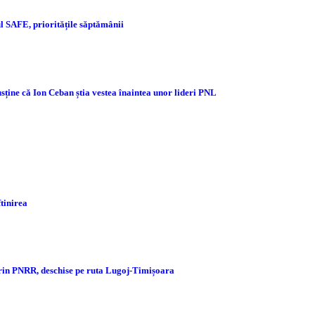
 SAFE, prioritățile săptămânii
sține că Ion Ceban știa vestea înaintea unor lideri PNL
ftinirea
prin PNRR, deschise pe ruta Lugoj-Timișoara