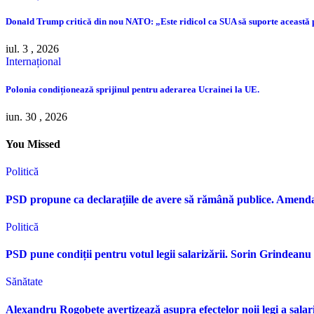
Donald Trump critică din nou NATO: „Este ridicol ca SUA să suporte această
iul. 3 , 2026
Internațional
Polonia condiționează sprijinul pentru aderarea Ucrainei la UE.
iun. 30 , 2026
You Missed
Politică
PSD propune ca declarațiile de avere să rămână publice. Amen
Politică
PSD pune condiții pentru votul legii salarizării. Sorin Grindean
Sănătate
Alexandru Rogobete avertizează asupra efectelor noii legi a sala