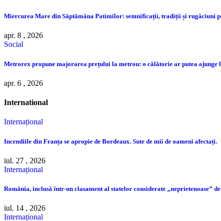
Miercurea Mare din Săptămâna Patimilor: semnificații, tradiții și rugăciuni pe
apr. 8 , 2026
Social
Metrorex propune majorarea prețului la metrou: o călătorie ar putea ajunge la
apr. 6 , 2026
International
Internațional
Incendiile din Franța se apropie de Bordeaux. Sute de mii de oameni afectați.
iul. 27 , 2026
Internațional
România, inclusă într-un clasament al statelor considerate „neprietenoase” de
iul. 14 , 2026
Internațional