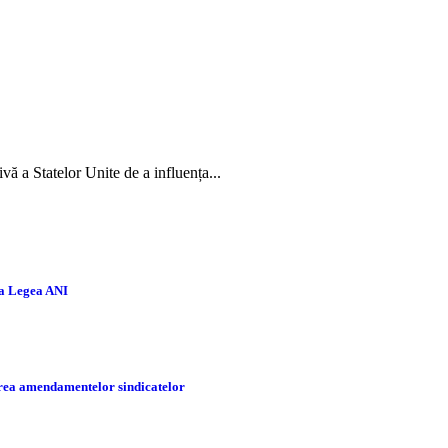
ivă a Statelor Unite de a influența...
la Legea ANI
tarea amendamentelor sindicatelor