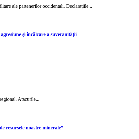
itare ale partenerilor occidentali. Declarațiile...
agresiune și încălcare a suveranității
regional. Atacurile...
de resursele noastre minerale”