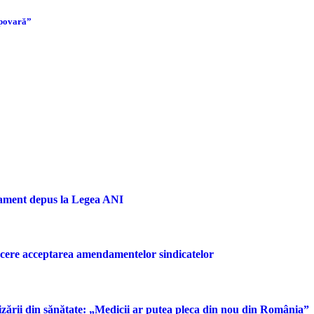
 povară”
dament depus la Legea ANI
u cere acceptarea amendamentelor sindicatelor
rizării din sănătate: „Medicii ar putea pleca din nou din România”