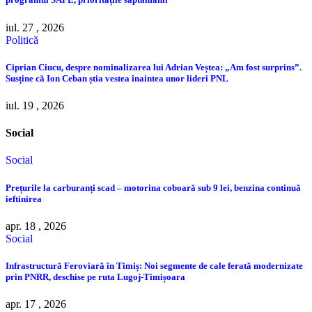
iul. 27 , 2026
Politică
Ciprian Ciucu, despre nominalizarea lui Adrian Veștea: „Am fost surprins”.
Susține că Ion Ceban știa vestea înaintea unor lideri PNL
iul. 19 , 2026
Social
Social
Prețurile la carburanți scad – motorina coboară sub 9 lei, benzina continuă
ieftinirea
apr. 18 , 2026
Social
Infrastructură Feroviară în Timiș: Noi segmente de cale ferată modernizate
prin PNRR, deschise pe ruta Lugoj-Timișoara
apr. 17 , 2026