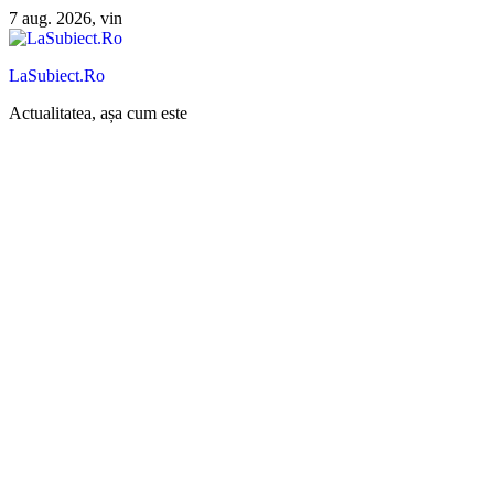
Sari
7 aug. 2026, vin
la
conținut
LaSubiect.Ro
Actualitatea, așa cum este