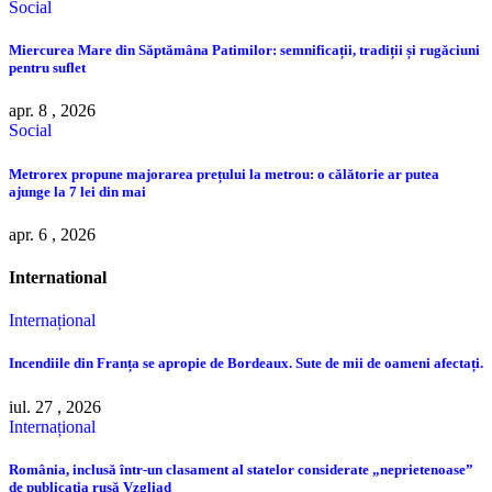
Social
Miercurea Mare din Săptămâna Patimilor: semnificații, tradiții și rugăciuni
pentru suflet
apr. 8 , 2026
Social
Metrorex propune majorarea prețului la metrou: o călătorie ar putea
ajunge la 7 lei din mai
apr. 6 , 2026
International
Internațional
Incendiile din Franța se apropie de Bordeaux. Sute de mii de oameni afectați.
iul. 27 , 2026
Internațional
România, inclusă într-un clasament al statelor considerate „neprietenoase”
de publicația rusă Vzgliad