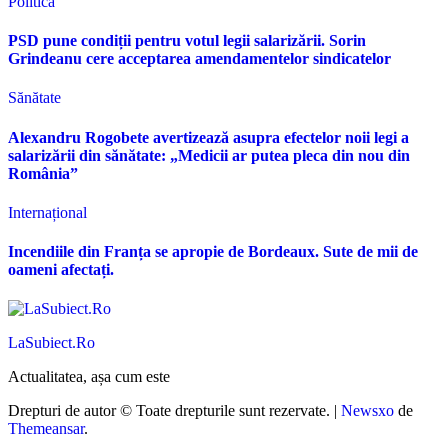
Politică
PSD pune condiții pentru votul legii salarizării. Sorin
Grindeanu cere acceptarea amendamentelor sindicatelor
Sănătate
Alexandru Rogobete avertizează asupra efectelor noii legi a
salarizării din sănătate: „Medicii ar putea pleca din nou din
România”
Internațional
Incendiile din Franța se apropie de Bordeaux. Sute de mii de
oameni afectați.
LaSubiect.Ro
Actualitatea, așa cum este
Drepturi de autor © Toate drepturile sunt rezervate.
|
Newsxo
de
Themeansar
.