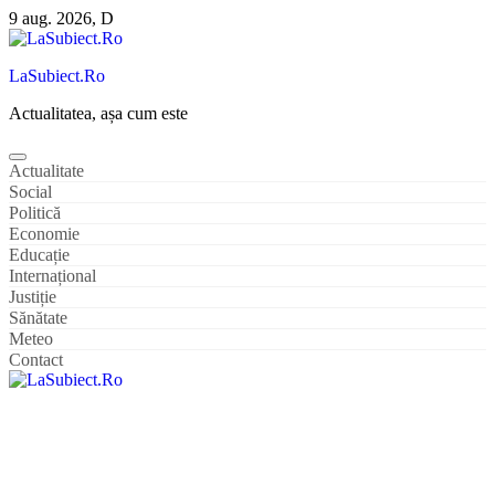
Sari
9 aug. 2026, D
la
conținut
LaSubiect.Ro
Actualitatea, așa cum este
Actualitate
Social
Politică
Economie
Educație
Internațional
Justiție
Sănătate
Meteo
Contact