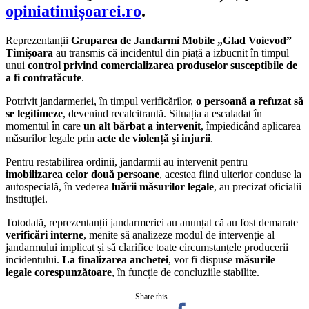
opiniatimișoarei.ro
.
Reprezentanții
Gruparea de Jandarmi Mobile „Glad Voievod”
Timișoara
au transmis că incidentul din piață a izbucnit în timpul
unui
control privind comercializarea produselor susceptibile de
a fi contrafăcute
.
Potrivit jandarmeriei, în timpul verificărilor,
o persoană a refuzat să
se legitimeze
, devenind recalcitrantă. Situația a escaladat în
momentul în care
un alt bărbat a intervenit
, împiedicând aplicarea
măsurilor legale prin
acte de violență și injurii
.
Pentru restabilirea ordinii, jandarmii au intervenit pentru
imobilizarea celor două persoane
, acestea fiind ulterior conduse la
autospecială, în vederea
luării măsurilor legale
, au precizat oficialii
instituției.
Totodată, reprezentanții jandarmeriei au anunțat că au fost demarate
verificări interne
, menite să analizeze modul de intervenție al
jandarmului implicat și să clarifice toate circumstanțele producerii
incidentului.
La finalizarea anchetei
, vor fi dispuse
măsurile
legale corespunzătoare
, în funcție de concluziile stabilite.
Share this...