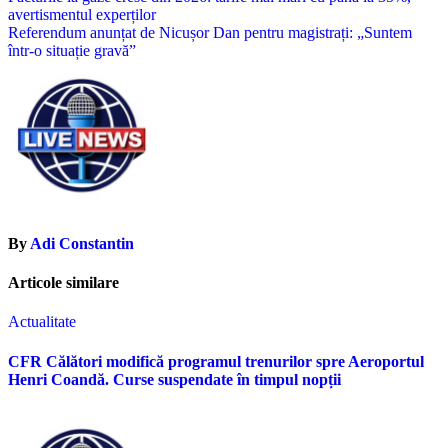
avertismentul experților
în
Referendum anunțat de Nicușor Dan pentru magistrați: „Suntem
articole
într-o situație gravă”
By
Adi Constantin
Articole similare
Actualitate
CFR Călători modifică programul trenurilor spre Aeroportul
Henri Coandă. Curse suspendate în timpul nopții