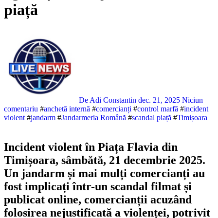
piață
De Adi Constantin
dec. 21, 2025
Niciun
comentariu
#
anchetă internă
#
comercianți
#
control marfă
#
incident
violent
#
jandarm
#
Jandarmeria Română
#
scandal piață
#
Timișoara
Incident violent în Piața Flavia din
Timișoara, sâmbătă, 21 decembrie 2025.
Un jandarm și mai mulți comercianți au
fost implicați într-un scandal filmat și
publicat online, comercianții acuzând
folosirea nejustificată a violenței, potrivit