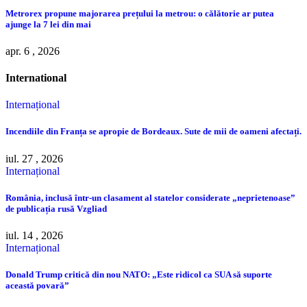
Metrorex propune majorarea prețului la metrou: o călătorie ar putea
ajunge la 7 lei din mai
apr. 6 , 2026
International
Internațional
Incendiile din Franța se apropie de Bordeaux. Sute de mii de oameni afectați.
iul. 27 , 2026
Internațional
România, inclusă într-un clasament al statelor considerate „neprietenoase”
de publicația rusă Vzgliad
iul. 14 , 2026
Internațional
Donald Trump critică din nou NATO: „Este ridicol ca SUA să suporte
această povară”