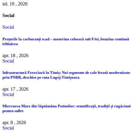
iul. 19 , 2026
Social
Social
Prețurile la carburanți scad – motorina coboară sub 9 lei, benzina continuă
ieftinirea
apr. 18 , 2026
Social
Infrastructură Feroviară în Timiș: Noi segmente de cale ferată modernizate
prin PNRR, deschise pe ruta Lugoj-Timișoara
apr. 17 , 2026
Social
Miercurea Mare din Săptămâna Patimilor: semnificații, tradiții și rugăciuni
pentru suflet
apr. 8 , 2026
Social