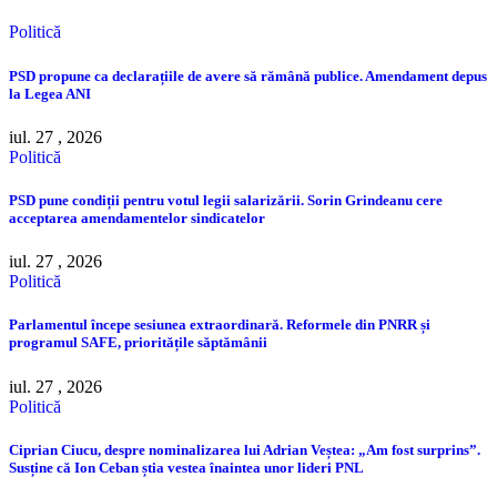
Politică
PSD propune ca declarațiile de avere să rămână publice. Amendament depus
la Legea ANI
iul. 27 , 2026
Politică
PSD pune condiții pentru votul legii salarizării. Sorin Grindeanu cere
acceptarea amendamentelor sindicatelor
iul. 27 , 2026
Politică
Parlamentul începe sesiunea extraordinară. Reformele din PNRR și
programul SAFE, prioritățile săptămânii
iul. 27 , 2026
Politică
Ciprian Ciucu, despre nominalizarea lui Adrian Veștea: „Am fost surprins”.
Susține că Ion Ceban știa vestea înaintea unor lideri PNL