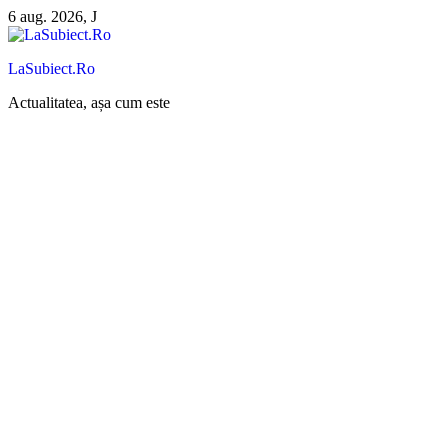
Sari
6 aug. 2026, J
la
conținut
LaSubiect.Ro
Actualitatea, așa cum este