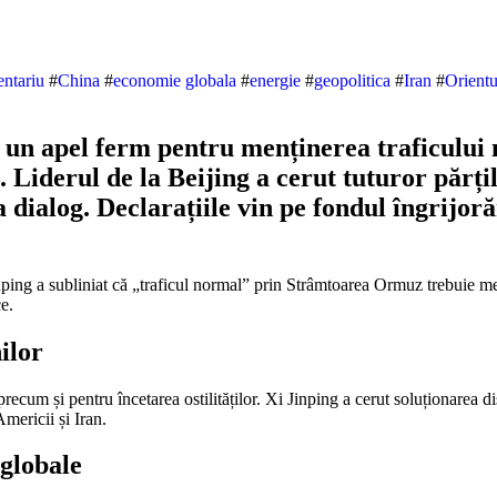
entariu
#
China
#
economie globala
#
energie
#
geopolitica
#
Iran
#
Orientu
is un apel ferm pentru menținerea traficulu
 Liderul de la Beijing a cerut tuturor părțil
la dialog. Declarațiile vin pe fondul îngrijor
e.
ilor
ecum și pentru încetarea ostilităților. Xi Jinping a cerut soluționarea dis
Americii și Iran.
 globale