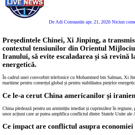
De Adi Constantin
apr. 21, 2026
Niciun com
Președintele Chinei, Xi Jinping, a transm
contextul tensiunilor din Orientul Mijlociu.
Iranului, să evite escaladarea și să revină 
energetică.
În cadrul unei convorbiri telefonice cu Mohammed bin Salman, Xi Jinping a subliniat că „traficul normal” prin Strâmtoarea Ormuz trebuie menținut. Liderul chinez a evidențiat importanța strategică a acestei rute
maritime pentru comerțul global și pentru stabilitatea piețelor energetic
Ce le-a cerut China americanilor și iranien
China pledează pentru un armistițiu imediat și cuprinzător în regiune, pr
unor acțiuni care ar putea amplifica conflictul dintre Statele Unite ale 
Ce impact are conflictul asupra economiei