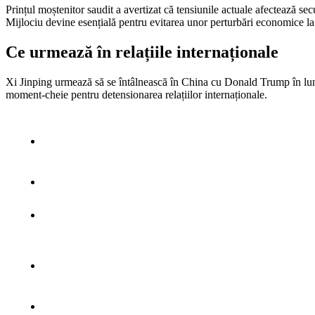
Prințul moștenitor saudit a avertizat că tensiunile actuale afectează sec
Mijlociu devine esențială pentru evitarea unor perturbări economice la
Ce urmează în relațiile internaționale
Xi Jinping urmează să se întâlnească în China cu Donald Trump în luna 
moment-cheie pentru detensionarea relațiilor internaționale.