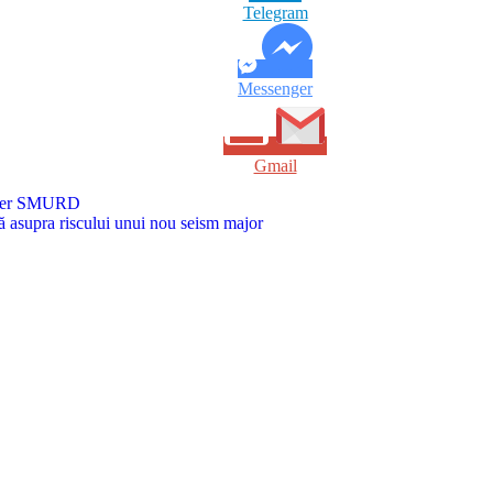
Telegram
Messenger
Gmail
copter SMURD
ză asupra riscului unui nou seism major