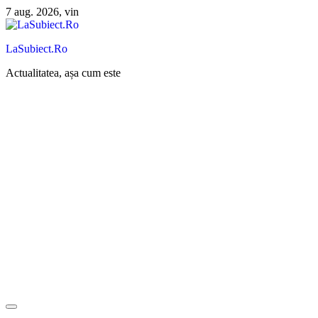
Sari
7 aug. 2026, vin
la
conținut
LaSubiect.Ro
Actualitatea, așa cum este