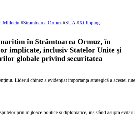
l Mijlociu
#
Stramtoarea Ormuz
#
SUA
#
Xi Jinping
i maritim în Strâmtoarea Ormuz, în
or implicate, inclusiv Statelor Unite și
ărilor globale privind securitatea
putelor prin mijloace politice și diplomatice, insistând asupra evitării