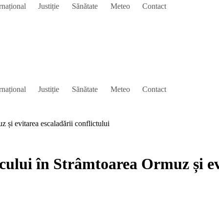
rnațional
Justiție
Sănătate
Meteo
Contact
rnațional
Justiție
Sănătate
Meteo
Contact
 și evitarea escaladării conflictului
cului în Strâmtoarea Ormuz și evi