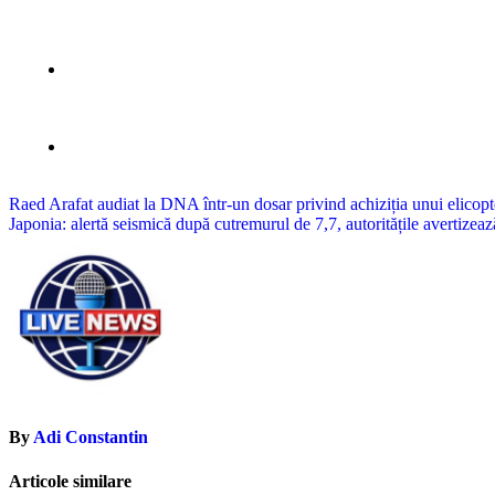
Navigare
Raed Arafat audiat la DNA într-un dosar privind achiziția unui eli
Japonia: alertă seismică după cutremurul de 7,7, autoritățile avertizea
în
articole
By
Adi Constantin
Articole similare