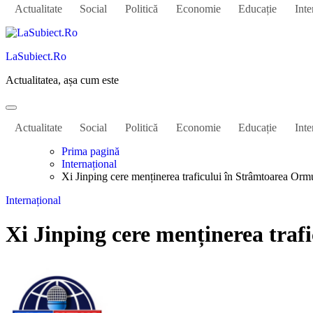
Actualitate
Social
Politică
Economie
Educație
Inte
LaSubiect.Ro
Actualitatea, așa cum este
Actualitate
Social
Politică
Economie
Educație
Inte
Prima pagină
Internațional
Xi Jinping cere menținerea traficului în Strâmtoarea Ormuz
Internațional
Xi Jinping cere menținerea trafi