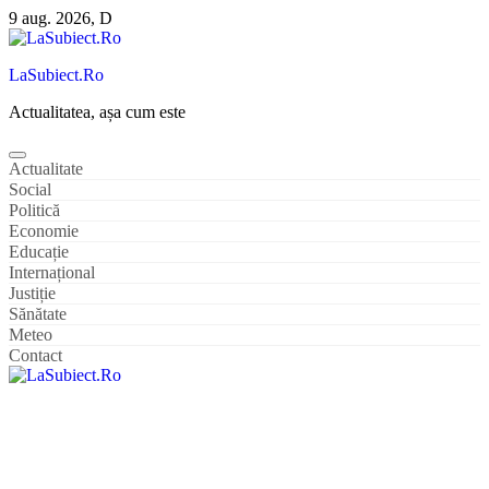
Sari
9 aug. 2026, D
la
conținut
LaSubiect.Ro
Actualitatea, așa cum este
Actualitate
Social
Politică
Economie
Educație
Internațional
Justiție
Sănătate
Meteo
Contact