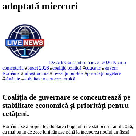
adoptată miercuri
De Adi Constantin
mart. 2, 2026
Niciun
comentariu
#
buget 2026
#
coaliție politică
#
educație
#
guvern
România
#
infrastructură
#
investiții publice
#
priorități bugetare
#
sănătate
#
stabilitate macroeconomică
Coaliția de guvernare se concentrează pe
stabilitate economică și priorități pentru
cetățeni.
România se apropie de adoptarea bugetului de stat pentru anul 2026,
cu mai puțin de zece luni rămase până la începerea noului an fiscal.