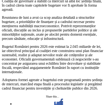
Coaliția de guvernare a stabilit ca miercuri să aibă loc ședința finală,
în cadrul căreia toate capitolele bugetare vor fi aprobate în forma
agreată.
Reuniunea de luni a avut ca scop analiza detaliată a structurilor
bugetare, a priorităților de finanțare și a cadrului necesar pentru
menținerea stabilității macroeconomice. Potrivit reprezentanților
oficiali, discuțiile au inclus și propunerile partidelor politice și ale
minorităților naționale, axate pe alocări pentru domenii esențiale,
precum sănătate, educație și infrastructură.
Bugetul României pentru 2026 este estimat la 2.045 miliarde de lei,
iar obiectivul principal al coaliției este construirea unui plan financiar
sustenabil, realist și adaptat nevoilor reale ale cetățenilor și ale
economiei. Oficialii guvernamentali subliniază că negocierile s-au
concentrat pe asigurarea unui echilibru între dezvoltare și stabilitate
fiscală, respectând angajamentele României în raport cu instituțiile
internaționale.
Adoptarea formei agreate a bugetului este programată pentru ședința
de miercuri, marcând etapa finală a procesului legislativ și pregătind
cadrul financiar pentru investițiile și cheltuielile publice din 2026.
Share this...