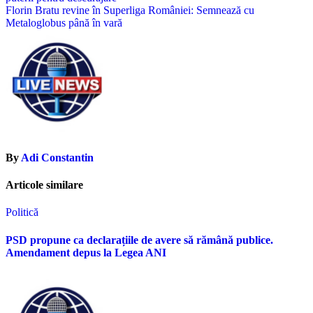
în
Florin Bratu revine în Superliga României: Semnează cu
articole
Metaloglobus până în vară
By
Adi Constantin
Articole similare
Politică
PSD propune ca declarațiile de avere să rămână publice.
Amendament depus la Legea ANI