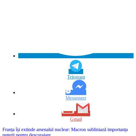
Telegram
Messenger
Gmail
Navigare
Franța își extinde arsenalul nuclear: Macron subliniază importanța
puterii pentru descurajare