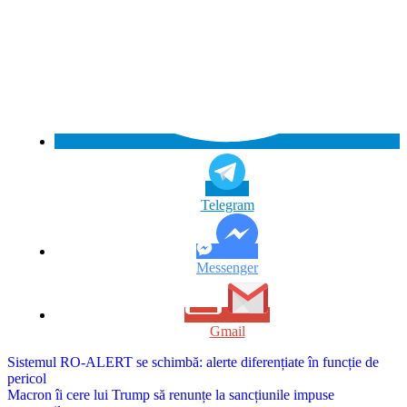
Telegram
Messenger
Gmail
Navigare
Sistemul RO-ALERT se schimbă: alerte diferențiate în funcție de
pericol
în
Macron îi cere lui Trump să renunțe la sancțiunile impuse