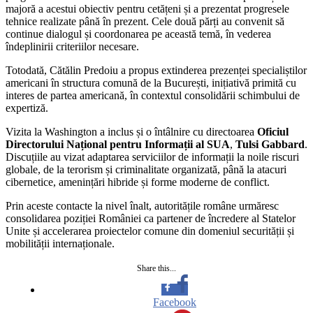
majoră a acestui obiectiv pentru cetățeni și a prezentat progresele
tehnice realizate până în prezent. Cele două părți au convenit să
continue dialogul și coordonarea pe această temă, în vederea
îndeplinirii criteriilor necesare.
Totodată, Cătălin Predoiu a propus extinderea prezenței specialiștilor
americani în structura comună de la București, inițiativă primită cu
interes de partea americană, în contextul consolidării schimbului de
expertiză.
Vizita la Washington a inclus și o întâlnire cu directoarea
Oficiul
Directorului Național pentru Informații al SUA
,
Tulsi Gabbard
.
Discuțiile au vizat adaptarea serviciilor de informații la noile riscuri
globale, de la terorism și criminalitate organizată, până la atacuri
cibernetice, amenințări hibride și forme moderne de conflict.
Prin aceste contacte la nivel înalt, autoritățile române urmăresc
consolidarea poziției României ca partener de încredere al Statelor
Unite și accelerarea proiectelor comune din domeniul securității și
mobilității internaționale.
Share this...
Facebook