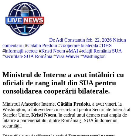
De Adi Constantin
feb. 22, 2026
Niciun
comentariu
#
Cătălin Predoiu
#
cooperare bilaterală
#
DHS
#
informații secrete
#
Kristi Noem
#
MAI
#
relații România SUA
#
securitate SUA România
#
Visa Waiver
#
Washington
Ministrul de Interne a avut întâlniri cu
oficiali de rang înalt din SUA pentru
consolidarea cooperării bilaterale.
Ministrul Afacerilor Interne,
Cătălin Predoiu
, a avut vineri, la
Washington, o întrevedere cu secretarul pentru Securitate Internă al
Statelor Unite,
Kristi Noem
, în cadrul unui demers mai amplu de
întărire a parteneriatului dintre România și SUA în domeniul
securității.