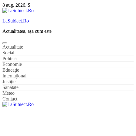
Sari
8 aug. 2026, S
la
conținut
LaSubiect.Ro
Actualitatea, așa cum este
Actualitate
Social
Politică
Economie
Educație
Internațional
Justiție
Sănătate
Meteo
Contact