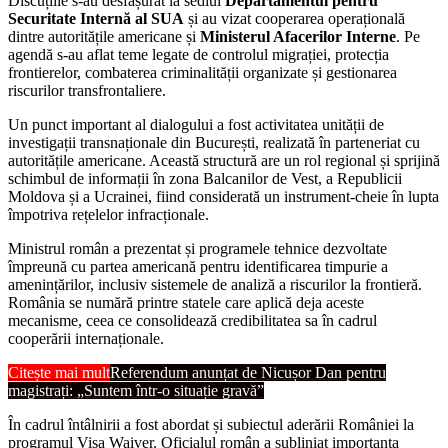
Discuțiile s-au desfășurat la sediul
Departamentul pentru
Securitate Internă al SUA
și au vizat cooperarea operațională
dintre autoritățile americane și
Ministerul Afacerilor Interne
. Pe
agendă s-au aflat teme legate de controlul migrației, protecția
frontierelor, combaterea criminalității organizate și gestionarea
riscurilor transfrontaliere.
Un punct important al dialogului a fost activitatea unității de
investigații transnaționale din București, realizată în parteneriat cu
autoritățile americane. Această structură are un rol regional și sprijină
schimbul de informații în zona Balcanilor de Vest, a Republicii
Moldova și a Ucrainei, fiind considerată un instrument-cheie în lupta
împotriva rețelelor infracționale.
Ministrul român a prezentat și programele tehnice dezvoltate
împreună cu partea americană pentru identificarea timpurie a
amenințărilor, inclusiv sistemele de analiză a riscurilor la frontieră.
România se numără printre statele care aplică deja aceste
mecanisme, ceea ce consolidează credibilitatea sa în cadrul
cooperării internaționale.
Citește mai mult
Referendum anunțat de Nicușor Dan pentru
magistrați: „Suntem într-o situație gravă”
În cadrul întâlnirii a fost abordat și subiectul aderării României la
programul Visa Waiver. Oficialul român a subliniat importanța