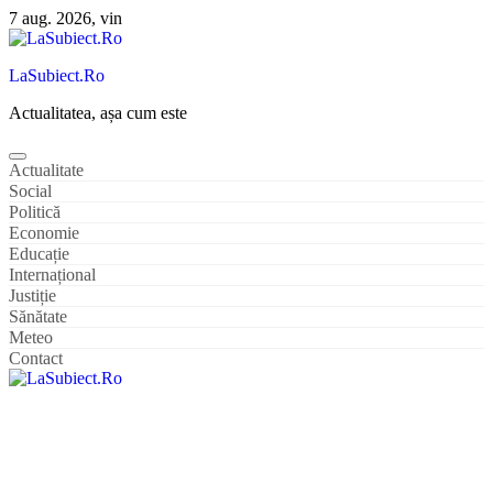
Sari
7 aug. 2026, vin
la
conținut
LaSubiect.Ro
Actualitatea, așa cum este
Actualitate
Social
Politică
Economie
Educație
Internațional
Justiție
Sănătate
Meteo
Contact