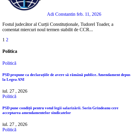
Adi Constantin
feb. 11, 2026
Fostul judecător al Curții Constituționale, Tudorel Toader, a
comentat miercuri noul termen stabilit de CCR...
Paginație
1
2
articole
Politica
Politică
PSD propune ca declarațiile de avere să rămână publice. Amendament depus
la Legea ANI
iul. 27 , 2026
Politică
PSD pune condiții pentru votul legii salarizării. Sorin Grindeanu cere
acceptarea amendamentelor sindicatelor
iul. 27 , 2026
Politică