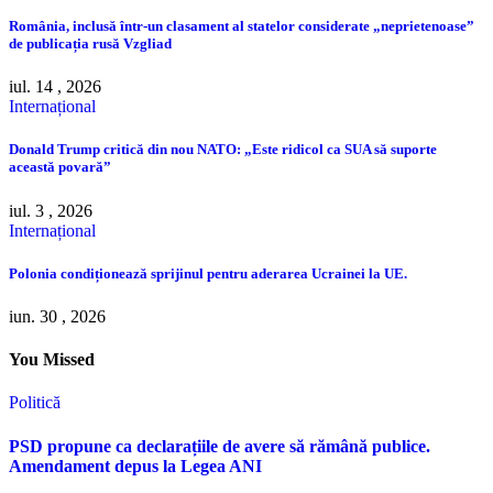
România, inclusă într-un clasament al statelor considerate „neprietenoase”
de publicația rusă Vzgliad
iul. 14 , 2026
Internațional
Donald Trump critică din nou NATO: „Este ridicol ca SUA să suporte
această povară”
iul. 3 , 2026
Internațional
Polonia condiționează sprijinul pentru aderarea Ucrainei la UE.
iun. 30 , 2026
You Missed
Politică
PSD propune ca declarațiile de avere să rămână publice.
Amendament depus la Legea ANI