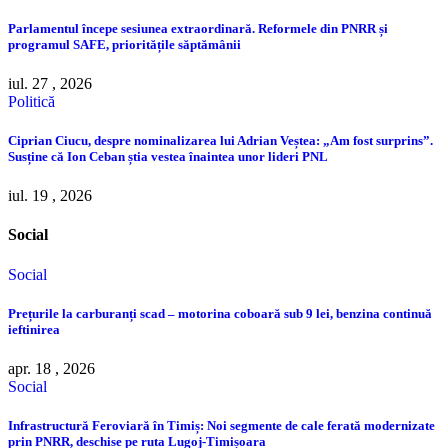
Parlamentul începe sesiunea extraordinară. Reformele din PNRR și
programul SAFE, prioritățile săptămânii
iul. 27 , 2026
Politică
Ciprian Ciucu, despre nominalizarea lui Adrian Veștea: „Am fost surprins”.
Susține că Ion Ceban știa vestea înaintea unor lideri PNL
iul. 19 , 2026
Social
Social
Prețurile la carburanți scad – motorina coboară sub 9 lei, benzina continuă
ieftinirea
apr. 18 , 2026
Social
Infrastructură Feroviară în Timiș: Noi segmente de cale ferată modernizate
prin PNRR, deschise pe ruta Lugoj-Timișoara