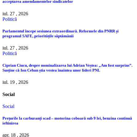
acceptarea amendamentelor sindicatelor
iul. 27 , 2026
Politică
Parlamentul începe sesiunea extraordinară. Reformele din PNRR și
programul SAFE, prioritățile săptămânii
iul. 27 , 2026
Politică
Ciprian Ciucu, despre nominalizarea lui Adrian Veștea: „Am fost surprins”.
Susține că Ion Ceban știa vestea înaintea unor lideri PNL
iul. 19 , 2026
Social
Social
Prețurile la carburanți scad – motorina coboară sub 9 lei, benzina continuă
ieftinirea
apr. 18 , 2026