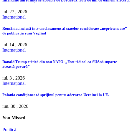
Incendiile din Franța se apropie de Bordeaux. Sute de mii de oameni afectați.
iul. 27 , 2026
Internațional
România, inclusă într-un clasament al statelor considerate „neprietenoase”
de publicația rusă Vzgliad
iul. 14 , 2026
Internațional
Donald Trump critică din nou NATO: „Este ridicol ca SUA să suporte
această povară”
iul. 3 , 2026
Internațional
Polonia condiționează sprijinul pentru aderarea Ucrainei la UE.
iun. 30 , 2026
You Missed
Politică