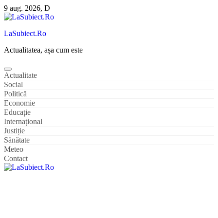
Sari
9 aug. 2026, D
la
conținut
LaSubiect.Ro
Actualitatea, așa cum este
Actualitate
Social
Politică
Economie
Educație
Internațional
Justiție
Sănătate
Meteo
Contact