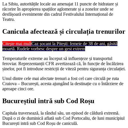
La Sibiu, autoritățile locale au amenajat 11 puncte de hidratare și
răcorire în apropierea spațiilor aglomerate și a zonelor unde se
desfășoară evenimente din cadrul Festivalului Internațional de
Teatru.
Canicula afectează și circulația trenurilor
Citește mai mult
Caz șocant la Pitești: femeie de 38 de ani, găsită
moartă. Rudele vorbesc despre un gest extrem
Temperaturile extreme au început să influențeze și transportul
feroviar. Reprezentanții CFR avertizează că, în funcție de încălzirea
șinelor, pot fi introduse restricții de viteză pentru siguranța circulației.
Unul dintre cele mai afectate trenuri a fost cel care circulă pe ruta
Craiova – București, acesta ajungând la destinație cu o întârziere de
aproape cinci ore.
Bucureștiul intră sub Cod Roșu
Capitala traversează, la rândul său, un episod de căldură extremă.
După o zi de duminică aflată sub Cod Portocaliu, de luni municipiul
București intră sub Cod Roșu de caniculă.