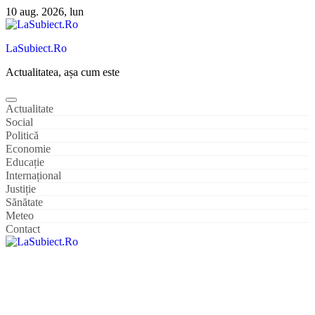
Sari
10 aug. 2026, lun
la
conținut
LaSubiect.Ro
Actualitatea, așa cum este
Actualitate
Social
Politică
Economie
Educație
Internațional
Justiție
Sănătate
Meteo
Contact