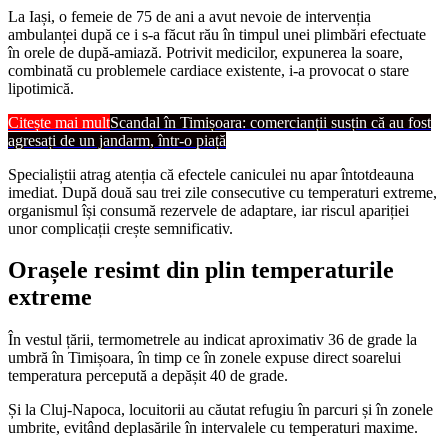
La Iași, o femeie de 75 de ani a avut nevoie de intervenția
ambulanței după ce i s-a făcut rău în timpul unei plimbări efectuate
în orele de după-amiază. Potrivit medicilor, expunerea la soare,
combinată cu problemele cardiace existente, i-a provocat o stare
lipotimică.
Citește mai mult
Scandal în Timișoara: comercianții susțin că au fost
agresați de un jandarm, într-o piață
Specialiștii atrag atenția că efectele caniculei nu apar întotdeauna
imediat. După două sau trei zile consecutive cu temperaturi extreme,
organismul își consumă rezervele de adaptare, iar riscul apariției
unor complicații crește semnificativ.
Orașele resimt din plin temperaturile
extreme
În vestul țării, termometrele au indicat aproximativ 36 de grade la
umbră în Timișoara, în timp ce în zonele expuse direct soarelui
temperatura percepută a depășit 40 de grade.
Și la Cluj-Napoca, locuitorii au căutat refugiu în parcuri și în zonele
umbrite, evitând deplasările în intervalele cu temperaturi maxime.