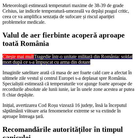
Meteorologii estimează temperaturi maxime de 38-39 de grade
Celsius, iar indicele temperatură-umezeală va depăși pragul critic,
ceea ce va amplifica senzația de sufocare și riscul apariției
problemelor medicale.
Valul de aer fierbinte acoperă aproape
toată România
Citește mai mult
Tragedie într-o unitate militară din România: soldat
mort după ce s-a împușcat cu arma din dotare
Imaginile satelitare arată că masa de aer foarte cald care a afectat în
ultimele zile vestul și centrul Europei s-a deplasat spre România.
Specialiștii estimează că temperaturile vor ajunge foarte aproape de
recordurile absolute ale lunii iunie, iar în unele zone acestea ar putea
fi chiar depășite.
Inițial, avertizarea Cod Roșu vizează 16 județe, însă la începutul
săptămânii viitoare aria fenomenelor extreme se va extinde în
aproape întreaga țară.
Recomandările autorităților în timpul
caniculei