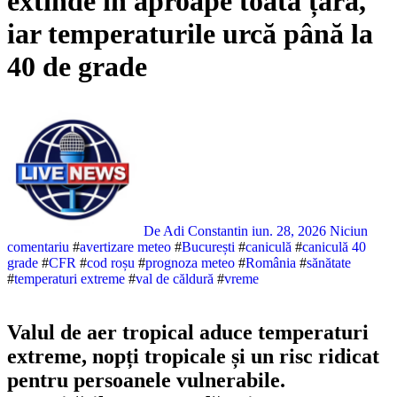
extinde în aproape toată țara,
iar temperaturile urcă până la
40 de grade
De Adi Constantin
iun. 28, 2026
Niciun
comentariu
#
avertizare meteo
#
București
#
caniculă
#
caniculă 40
grade
#
CFR
#
cod roșu
#
prognoza meteo
#
România
#
sănătate
#
temperaturi extreme
#
val de căldură
#
vreme
Valul de aer tropical aduce temperaturi
extreme, nopți tropicale și un risc ridicat
pentru persoanele vulnerabile.