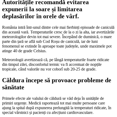
Autoritățile recomandă evitarea
expunerii la soare și limitarea
deplasărilor în orele de vârf.
România intră într-unul dintre cele mai fierbinți episoade de caniculă
din această vară. Temperaturile cresc de la o zi la alta, iar avertizările
meteorologilor devin tot mai severe. Începând de duminică, o mare
parte din țară se află sub Cod Roșu de caniculă, iar de luni
fenomenul se extinde în aproape toate județele, unde maximele pot
atinge 40 de grade Celsius.
Meteorologii avertizează că, pe lângă temperaturile foarte ridicate
din timpul zilei, disconfortul termic va fi accentuat de nopțile
tropicale, când valorile nu vor coborî sub 20-25 de grade.
Căldura începe să provoace probleme de
sănătate
Primele efecte ale valului de căldură se văd deja în unitățile de
primiri urgențe. Medicii raportează tot mai multe persoane care
ajung la spital după expunerea prelungită la temperaturi ridicate, în
special vârstnici și pacienți cu afecțiuni cardiovasculare.