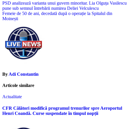
Navigare
PSD analizează varianta unui guvern minoritar. Lia Olguța Vasilescu
pune sub semnul întrebării numirea Deliei Velculescu
în
Femeie de 50 de ani, decedată după o operație la Spitalul din
articole
Moinești
By
Adi Constantin
Articole similare
Actualitate
CFR Călători modifică programul trenurilor spre Aeroportul
Henri Coandă. Curse suspendate în timpul nopții