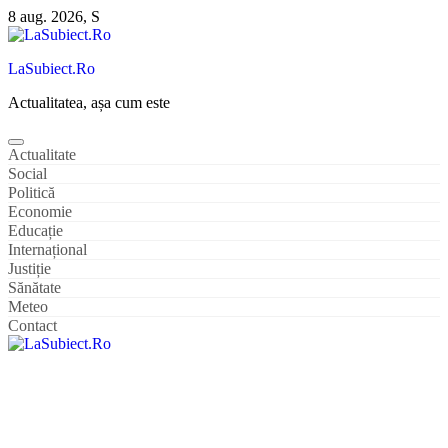
Sari
8 aug. 2026, S
la
conținut
LaSubiect.Ro
Actualitatea, așa cum este
Actualitate
Social
Politică
Economie
Educație
Internațional
Justiție
Sănătate
Meteo
Contact