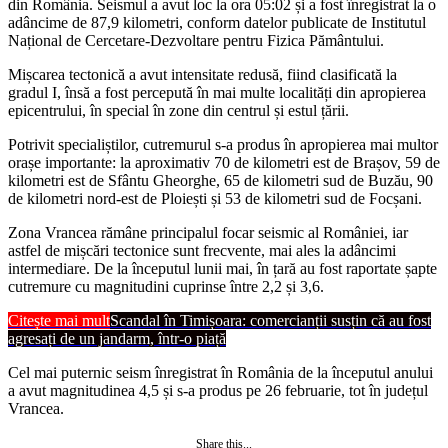
din România. Seismul a avut loc la ora 05:02 și a fost înregistrat la o
adâncime de 87,9 kilometri, conform datelor publicate de Institutul
Național de Cercetare-Dezvoltare pentru Fizica Pământului.
Mișcarea tectonică a avut intensitate redusă, fiind clasificată la
gradul I, însă a fost percepută în mai multe localități din apropierea
epicentrului, în special în zone din centrul și estul țării.
Potrivit specialiștilor, cutremurul s-a produs în apropierea mai multor
orașe importante: la aproximativ 70 de kilometri est de Brașov, 59 de
kilometri est de Sfântu Gheorghe, 65 de kilometri sud de Buzău, 90
de kilometri nord-est de Ploiești și 53 de kilometri sud de Focșani.
Zona Vrancea rămâne principalul focar seismic al României, iar
astfel de mișcări tectonice sunt frecvente, mai ales la adâncimi
intermediare. De la începutul lunii mai, în țară au fost raportate șapte
cutremure cu magnitudini cuprinse între 2,2 și 3,6.
Citește mai mult
Scandal în Timișoara: comercianții susțin că au fost
agresați de un jandarm, într-o piață
Cel mai puternic seism înregistrat în România de la începutul anului
a avut magnitudinea 4,5 și s-a produs pe 26 februarie, tot în județul
Vrancea.
Share this...