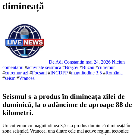
dimineață
De Adi Constantin
mai 24, 2026
Niciun
comentariu
#
activitate seismică
#
Brașov
#
Buzău
#
cutremur
#
cutremur azi
#
Focșani
#
INCDFP
#
magnitudine 3.5
#
România
#
seism
#
Vrancea
Seismul s-a produs în dimineața zilei de
duminică, la o adâncime de aproape 88 de
kilometri.
Un cutremur cu magnitudinea 3,5 s-a produs duminică dimineață în
zona seismică Vrancea, una dintre cele mai active regiuni tectonice