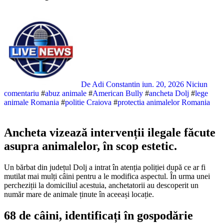
De Adi Constantin
iun. 20, 2026
Niciun
comentariu
#
abuz animale
#
American Bully
#
ancheta Dolj
#
lege
animale Romania
#
politie Craiova
#
protectia animalelor Romania
Ancheta vizează intervenții ilegale făcute
asupra animalelor, în scop estetic.
Un bărbat din județul Dolj a intrat în atenția poliției după ce ar fi
mutilat mai mulți câini pentru a le modifica aspectul. În urma unei
percheziții la domiciliul acestuia, anchetatorii au descoperit un
număr mare de animale ținute în aceeași locație.
68 de câini, identificați în gospodărie