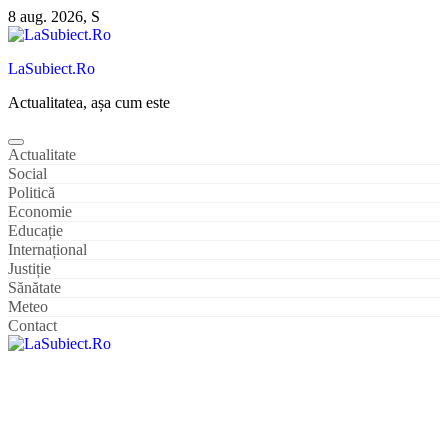
Sari
8 aug. 2026, S
la
conținut
LaSubiect.Ro
Actualitatea, așa cum este
Actualitate
Social
Politică
Economie
Educație
Internațional
Justiție
Sănătate
Meteo
Contact