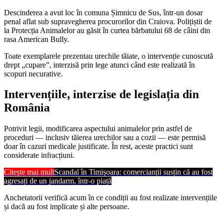
Descinderea a avut loc în comuna Șimnicu de Sus, într-un dosar
penal aflat sub supravegherea procurorilor din Craiova. Polițiștii de
la Protecția Animalelor au găsit în curtea bărbatului 68 de câini din
rasa American Bully.
Toate exemplarele prezentau urechile tăiate, o intervenție cunoscută
drept „cupare”, interzisă prin lege atunci când este realizată în
scopuri necurative.
Intervențiile, interzise de legislația din
România
Potrivit legii, modificarea aspectului animalelor prin astfel de
proceduri — inclusiv tăierea urechilor sau a cozii — este permisă
doar în cazuri medicale justificate. În rest, aceste practici sunt
considerate infracțiuni.
Citește mai mult
Scandal în Timișoara: comercianții susțin că au fost
agresați de un jandarm, într-o piață
Anchetatorii verifică acum în ce condiții au fost realizate intervențiile
și dacă au fost implicate și alte persoane.