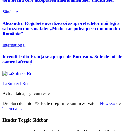
Grindeanu cere acceptarea amendamentelor sindicatelor
Sănătate
Alexandru Rogobete avertizează asupra efectelor noii legi a
salarizării din sănătate: „Medicii ar putea pleca din nou din
România”
Internațional
Incendiile din Franța se apropie de Bordeaux. Sute de mii de
oameni afectați.
LaSubiect.Ro
Actualitatea, așa cum este
Drepturi de autor © Toate drepturile sunt rezervate.
|
Newsxo
de
Themeansar
.
Header Toggle Sidebar