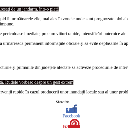
resați de un jandarm, într-o piață
 rapid în următoarele zile, mai ales în zonele unde sunt prognozate ploi
 impune.
periculoase imediate, precum viituri rapide, intensificări puternice ale v
să urmărească permanent informațiile oficiale și să evite deplasările în a
ecturile și primăriile din județele afectate să activeze procedurile de inte
artă. Rudele vorbesc despre un gest extrem
rvenții rapide în cazul producerii unor inundații locale sau al unor prob
Share this...
Facebook