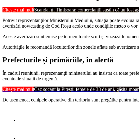
Citește mai mult
Scandal în Timișoara: comercianții susțin că au fost ag
Potrivit reprezentanților Ministerului Mediului, situația poate evolua
avertizări nowcasting de Cod Roșu acolo unde condițiile meteo o vor
Aceste avertizări sunt emise pe termen foarte scurt și vizează fenomene 
Autoritățile le recomandă locuitorilor din zonele aflate sub avertizare 
Prefecturile și primăriile, în alertă
În cadrul reuniunii, reprezentanții ministerului au insistat ca toate pref
eventuale situații de urgență.
Citește mai mult
Caz șocant la Pitești: femeie de 38 de ani, găsită mo
De asemenea, echipele operative din teritoriu sunt pregătite pentru inte