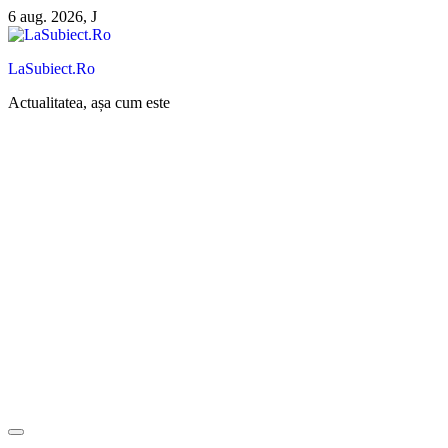
Sari
6 aug. 2026, J
la
conținut
LaSubiect.Ro
Actualitatea, așa cum este