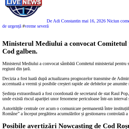
De Adi Constantin
mai 16, 2026
Niciun com
de urgență
#
vreme severă
Ministerul Mediului a convocat Comitetul 
Cod galben.
Ministerul Mediului a convocat sâmbătă Comitetul ministerial pentru situații de urgență, în contextul avertizărilor de vreme severă și risc ridicat de inundații emise de meteorologi și hidrologi pentru mai multe
regiuni din țară.
Decizia a fost luată după actualizarea prognozelor transmise de Adminis
accentuată a vremii și posibile creșteri rapide ale debitelor pe anumite 
Ședința extraordinară a fost coordonată de secretarul de stat Raul Pop, î
unde există riscul apariției unor fenomene periculoase într-un interval 
Autoritățile centrale cer acum o comunicare permanentă între instituțiil
Române” a început pregătirea acumulărilor și gestionarea controlată a 
Posibile avertizări Nowcasting de Cod Roș