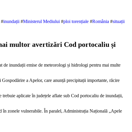
#
inundații
#
Ministerul Mediului
#
ploi torențiale
#
România
#
situații
ai multor avertizări Cod portocaliu și
 Gospodărire a Apelor, care anunță precipitații importante, răcire
e trebuie aplicate în județele aflate sub Cod portocaliu de inundații,
pid în zonele vulnerabile. În paralel, Administrația Națională „Apele