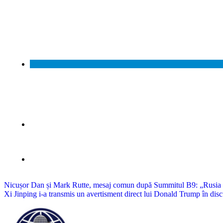
Navigare
Nicușor Dan și Mark Rutte, mesaj comun după Summitul B9: „Rusia
Xi Jinping i-a transmis un avertisment direct lui Donald Trump în dis
în
articole