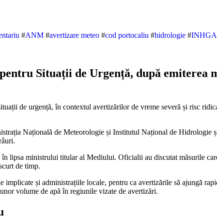
entariu
#
ANM
#
avertizare meteo
#
cod portocaliu
#
hidrologie
#
INHGA
pentru Situații de Urgență, după emiterea m
trația Națională de Meteorologie și Institutul Național de Hidrologie și
râuri.
n lipsa ministrului titular al Mediului. Oficialii au discutat măsurile car
scurt de timp.
e implicate și administrațiile locale, pentru ca avertizările să ajungă ra
unor volume de apă în regiunile vizate de avertizări.
u