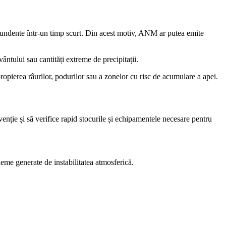
 abundente într-un timp scurt. Din acest motiv, ANM ar putea emite
ântului sau cantități extreme de precipitații.
propierea râurilor, podurilor sau a zonelor cu risc de acumulare a apei.
rvenție și să verifice rapid stocurile și echipamentele necesare pentru
leme generate de instabilitatea atmosferică.