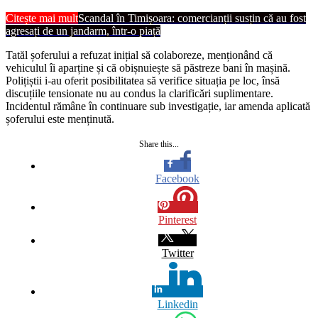
Citește mai mult
Scandal în Timișoara: comercianții susțin că au fost
agresați de un jandarm, într-o piață
Tatăl șoferului a refuzat inițial să colaboreze, menționând că
vehiculul îi aparține și că obișnuiește să păstreze bani în mașină.
Polițiștii i-au oferit posibilitatea să verifice situația pe loc, însă
discuțiile tensionate nu au condus la clarificări suplimentare.
Incidentul rămâne în continuare sub investigație, iar amenda aplicată
șoferului este menținută.
Share this...
Facebook
Pinterest
Twitter
Linkedin