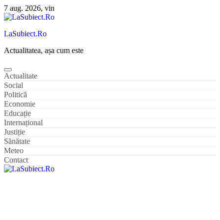
Sari
7 aug. 2026, vin
la
conținut
LaSubiect.Ro
Actualitatea, așa cum este
Actualitate
Social
Politică
Economie
Educație
Internațional
Justiție
Sănătate
Meteo
Contact