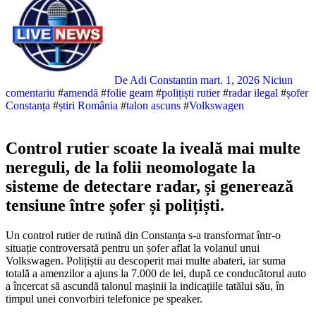
De Adi Constantin
mart. 1, 2026
Niciun
comentariu
#
amendă
#
folie geam
#
polițiști rutier
#
radar ilegal
#
șofer
Constanța
#
știri România
#
talon ascuns
#
Volkswagen
Control rutier scoate la iveală mai multe
nereguli, de la folii neomologate la
sisteme de detectare radar, și generează
tensiune între șofer și polițiști.
Un control rutier de rutină din Constanța s-a transformat într-o
situație controversată pentru un șofer aflat la volanul unui
Volkswagen. Polițiștii au descoperit mai multe abateri, iar suma
totală a amenzilor a ajuns la 7.000 de lei, după ce conducătorul auto
a încercat să ascundă talonul mașinii la indicațiile tatălui său, în
timpul unei convorbiri telefonice pe speaker.