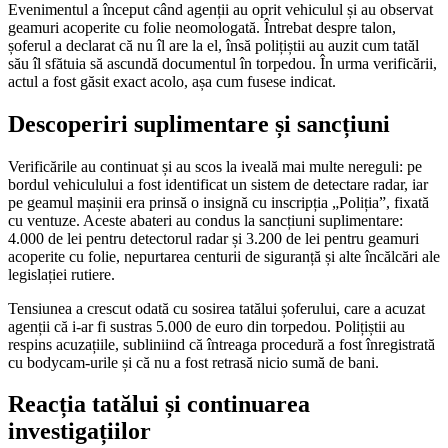
Evenimentul a început când agenții au oprit vehiculul și au observat
geamuri acoperite cu folie neomologată. Întrebat despre talon,
șoferul a declarat că nu îl are la el, însă polițiștii au auzit cum tatăl
său îl sfătuia să ascundă documentul în torpedou. În urma verificării,
actul a fost găsit exact acolo, așa cum fusese indicat.
Descoperiri suplimentare și sancțiuni
Verificările au continuat și au scos la iveală mai multe nereguli: pe
bordul vehiculului a fost identificat un sistem de detectare radar, iar
pe geamul mașinii era prinsă o insignă cu inscripția „Poliția”, fixată
cu ventuze. Aceste abateri au condus la sancțiuni suplimentare:
4.000 de lei pentru detectorul radar și 3.200 de lei pentru geamuri
acoperite cu folie, nepurtarea centurii de siguranță și alte încălcări ale
legislației rutiere.
Tensiunea a crescut odată cu sosirea tatălui șoferului, care a acuzat
agenții că i-ar fi sustras 5.000 de euro din torpedou. Polițiștii au
respins acuzațiile, subliniind că întreaga procedură a fost înregistrată
cu bodycam-urile și că nu a fost retrasă nicio sumă de bani.
Reacția tatălui și continuarea
investigațiilor