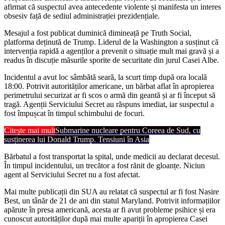
afirmat că suspectul avea antecedente violente și manifesta un interes
obsesiv față de sediul administrației prezidențiale.
Mesajul a fost publicat duminică dimineață pe Truth Social,
platforma deținută de Trump. Liderul de la Washington a susținut că
intervenția rapidă a agenților a prevenit o situație mult mai gravă și a
readus în discuție măsurile sporite de securitate din jurul Casei Albe.
Incidentul a avut loc sâmbătă seară, la scurt timp după ora locală
18:00. Potrivit autorităților americane, un bărbat aflat în apropierea
perimetrului securizat ar fi scos o armă din geantă și ar fi început să
tragă. Agenții Serviciului Secret au răspuns imediat, iar suspectul a
fost împușcat în timpul schimbului de focuri.
Citește mai mult
Submarine nucleare pentru Coreea de Sud, cu
susținerea lui Donald Trump. Tensiuni în Asia
Bărbatul a fost transportat la spital, unde medicii au declarat decesul.
În timpul incidentului, un trecător a fost rănit de gloanțe. Niciun
agent al Serviciului Secret nu a fost afectat.
Mai multe publicații din SUA au relatat că suspectul ar fi fost Nasire
Best, un tânăr de 21 de ani din statul Maryland. Potrivit informațiilor
apărute în presa americană, acesta ar fi avut probleme psihice și era
cunoscut autorităților după mai multe apariții în apropierea Casei