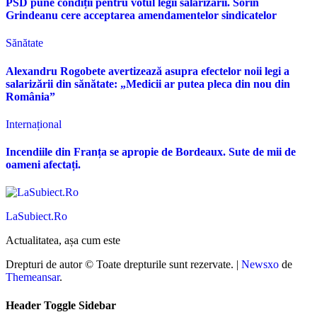
PSD pune condiții pentru votul legii salarizării. Sorin
Grindeanu cere acceptarea amendamentelor sindicatelor
Sănătate
Alexandru Rogobete avertizează asupra efectelor noii legi a
salarizării din sănătate: „Medicii ar putea pleca din nou din
România”
Internațional
Incendiile din Franța se apropie de Bordeaux. Sute de mii de
oameni afectați.
LaSubiect.Ro
Actualitatea, așa cum este
Drepturi de autor © Toate drepturile sunt rezervate.
|
Newsxo
de
Themeansar
.
Header Toggle Sidebar