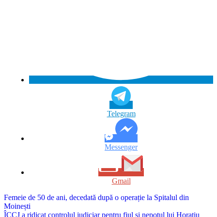
Telegram
Messenger
Gmail
Navigare
Femeie de 50 de ani, decedată după o operație la Spitalul din
Moinești
în
ÎCCJ a ridicat controlul judiciar pentru fiul și nepotul lui Horațiu