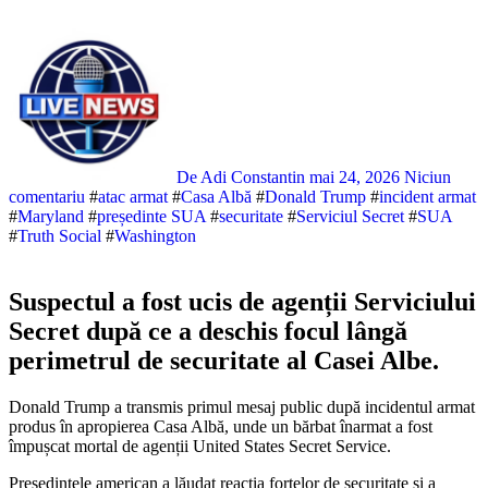
De Adi Constantin
mai 24, 2026
Niciun
comentariu
#
atac armat
#
Casa Albă
#
Donald Trump
#
incident armat
#
Maryland
#
președinte SUA
#
securitate
#
Serviciul Secret
#
SUA
#
Truth Social
#
Washington
Suspectul a fost ucis de agenții Serviciului
Secret după ce a deschis focul lângă
perimetrul de securitate al Casei Albe.
Donald Trump a transmis primul mesaj public după incidentul armat
produs în apropierea Casa Albă, unde un bărbat înarmat a fost
împușcat mortal de agenții United States Secret Service.
Președintele american a lăudat reacția forțelor de securitate și a