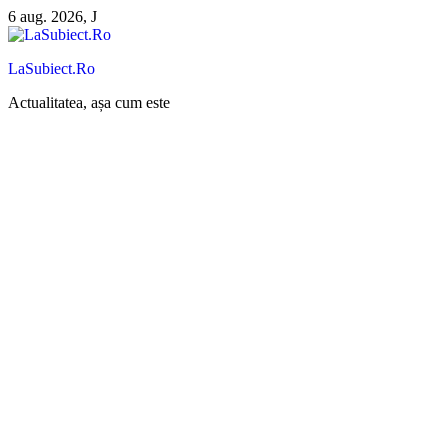
Sari
6 aug. 2026, J
la
conținut
LaSubiect.Ro
Actualitatea, așa cum este