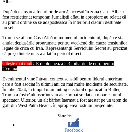
Albe.
După declanșarea focurilor de armă, accesul în zona Casei Albe a
fost restricționat temporar. Jurnaliștii aflați în apropiere au relatat că
au primit ordine să se adăpostească în interiorul clădirii destinate
presei.
Trump se afla în Casa Albă în momentul incidentului, după ce și-a
anulat deplasările programate pentru weekend din cauza tensiunilor
legate de criza cu Iran. Reprezentanții Serviciului Secret au precizat
că președintele nu s-a aflat în pericol direct.
Citește mai mult
UE deblochează 2,3 miliarde de euro pentru
Ucraina
Evenimentul vine într-un context sensibil pentru liderul american,
care a fost asociat în ultimii ani cu mai multe incidente de securitate.
În iulie 2024, în timpul unui miting electoral organizat în Butler,
Trump a fost rănit ușor într-un atac armat soldat cu moartea unui
spectator. Ulterior, un alt bărbat înarmat a fost arestat pe un teren de
golf din West Palm Beach, în apropierea fostului președinte.
Share this...
Facebook