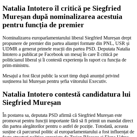
Natalia Intotero îl critică pe Siegfried
Mureșan după nominalizarea acestuia
pentru funcția de premier
Nominalizarea europarlamentarului liberal Siegfried Mureșan drept
propunere de premier din partea alianței formate din PNL, USR și
UDMR a generat primele reacții din partea PSD. Deputata Natalia
Intotero a publicat pe Facebook un mesaj în care îl critică pe
politicianul liberal și îi contestă experiența în raport cu funcția de
prim-ministru.
Mesajul a fost făcut public la scurt timp după anunțul privind
susținerea lui Mureșan pentru șefia viitorului Executiv.
Natalia Intotero contestă candidatura lui
Siegfried Mureșan
În postarea sa, deputata PSD afirmă că Siegfried Mureșan este
promovat pentru funcții importante fără să fi primit un mandat direct
din partea alegătorilor pentru o astfel de poziție. Totodată, aceasta
susține că parcursul politic al europarlamentarului a fost influențat de