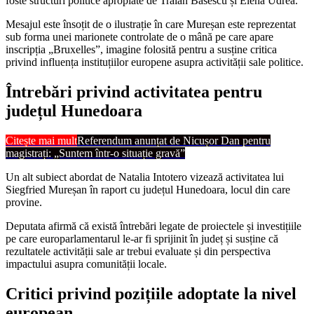
foste structuri politice apropiate de Traian Băsescu și Elena Udrea.
Mesajul este însoțit de o ilustrație în care Mureșan este reprezentat
sub forma unei marionete controlate de o mână pe care apare
inscripția „Bruxelles”, imagine folosită pentru a susține critica
privind influența instituțiilor europene asupra activității sale politice.
Întrebări privind activitatea pentru
județul Hunedoara
Citește mai mult
Referendum anunțat de Nicușor Dan pentru
magistrați: „Suntem într-o situație gravă”
Un alt subiect abordat de Natalia Intotero vizează activitatea lui
Siegfried Mureșan în raport cu județul Hunedoara, locul din care
provine.
Deputata afirmă că există întrebări legate de proiectele și investițiile
pe care europarlamentarul le-ar fi sprijinit în județ și susține că
rezultatele activității sale ar trebui evaluate și din perspectiva
impactului asupra comunității locale.
Critici privind pozițiile adoptate la nivel
european