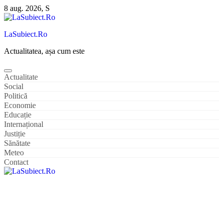
Sari
8 aug. 2026, S
la
conținut
LaSubiect.Ro
Actualitatea, așa cum este
Actualitate
Social
Politică
Economie
Educație
Internațional
Justiție
Sănătate
Meteo
Contact