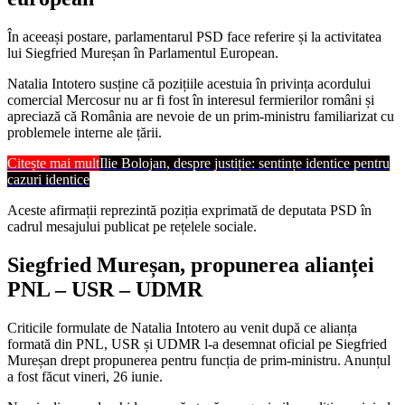
În aceeași postare, parlamentarul PSD face referire și la activitatea
lui Siegfried Mureșan în Parlamentul European.
Natalia Intotero susține că pozițiile acestuia în privința acordului
comercial Mercosur nu ar fi fost în interesul fermierilor români și
apreciază că România are nevoie de un prim-ministru familiarizat cu
problemele interne ale țării.
Citește mai mult
Ilie Bolojan, despre justiție: sentințe identice pentru
cazuri identice
Aceste afirmații reprezintă poziția exprimată de deputata PSD în
cadrul mesajului publicat pe rețelele sociale.
Siegfried Mureșan, propunerea alianței
PNL – USR – UDMR
Criticile formulate de Natalia Intotero au venit după ce alianța
formată din PNL, USR și UDMR l-a desemnat oficial pe Siegfried
Mureșan drept propunerea pentru funcția de prim-ministru. Anunțul
a fost făcut vineri, 26 iunie.