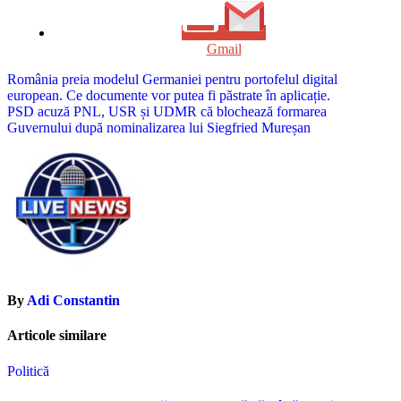
Gmail
Navigare
România preia modelul Germaniei pentru portofelul digital
european. Ce documente vor putea fi păstrate în aplicație.
în
PSD acuză PNL, USR și UDMR că blochează formarea
articole
Guvernului după nominalizarea lui Siegfried Mureșan
By
Adi Constantin
Articole similare
Politică