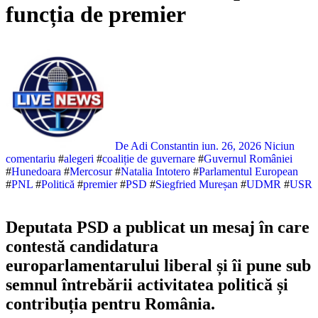
funcția de premier
De Adi Constantin
iun. 26, 2026
Niciun
comentariu
#
alegeri
#
coaliție de guvernare
#
Guvernul României
#
Hunedoara
#
Mercosur
#
Natalia Intotero
#
Parlamentul European
#
PNL
#
Politică
#
premier
#
PSD
#
Siegfried Mureșan
#
UDMR
#
USR
Deputata PSD a publicat un mesaj în care
contestă candidatura
europarlamentarului liberal și îi pune sub
semnul întrebării activitatea politică și
contribuția pentru România.