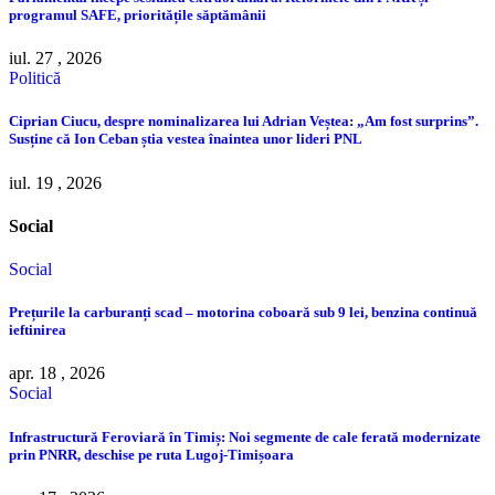
programul SAFE, prioritățile săptămânii
iul. 27 , 2026
Politică
Ciprian Ciucu, despre nominalizarea lui Adrian Veștea: „Am fost surprins”.
Susține că Ion Ceban știa vestea înaintea unor lideri PNL
iul. 19 , 2026
Social
Social
Prețurile la carburanți scad – motorina coboară sub 9 lei, benzina continuă
ieftinirea
apr. 18 , 2026
Social
Infrastructură Feroviară în Timiș: Noi segmente de cale ferată modernizate
prin PNRR, deschise pe ruta Lugoj-Timișoara