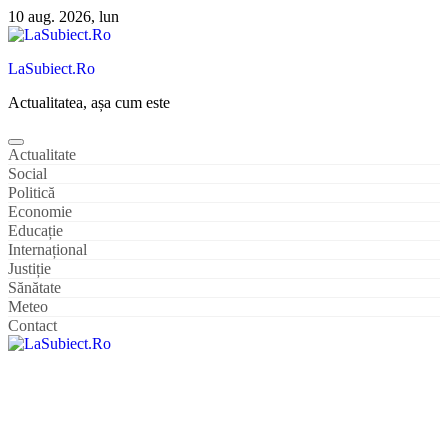
Sari
10 aug. 2026, lun
la
conținut
LaSubiect.Ro
Actualitatea, așa cum este
Actualitate
Social
Politică
Economie
Educație
Internațional
Justiție
Sănătate
Meteo
Contact