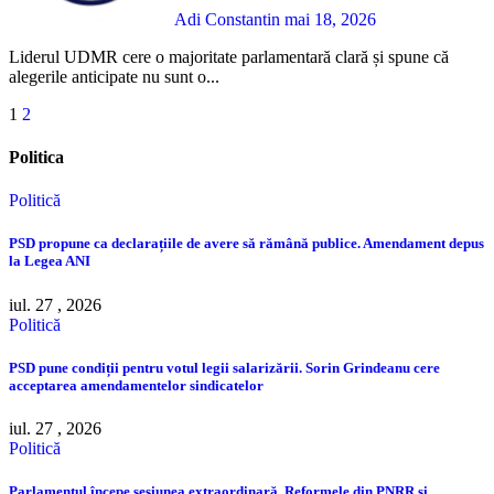
Adi Constantin
mai 18, 2026
Liderul UDMR cere o majoritate parlamentară clară și spune că
alegerile anticipate nu sunt o...
Paginație
1
2
articole
Politica
Politică
PSD propune ca declarațiile de avere să rămână publice. Amendament depus
la Legea ANI
iul. 27 , 2026
Politică
PSD pune condiții pentru votul legii salarizării. Sorin Grindeanu cere
acceptarea amendamentelor sindicatelor
iul. 27 , 2026
Politică
Parlamentul începe sesiunea extraordinară. Reformele din PNRR și