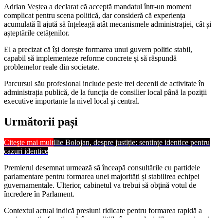
Adrian Veștea a declarat că acceptă mandatul într-un moment
complicat pentru scena politică, dar consideră că experiența
acumulată îl ajută să înțeleagă atât mecanismele administrației, cât și
așteptările cetățenilor.
El a precizat că își dorește formarea unui guvern politic stabil,
capabil să implementeze reforme concrete și să răspundă
problemelor reale din societate.
Parcursul său profesional include peste trei decenii de activitate în
administrația publică, de la funcția de consilier local până la poziții
executive importante la nivel local și central.
Următorii pași
Citește mai mult
Ilie Bolojan, despre justiție: sentințe identice pentru
cazuri identice
Premierul desemnat urmează să înceapă consultările cu partidele
parlamentare pentru formarea unei majorități și stabilirea echipei
guvernamentale. Ulterior, cabinetul va trebui să obțină votul de
încredere în Parlament.
Contextul actual indică presiuni ridicate pentru formarea rapidă a