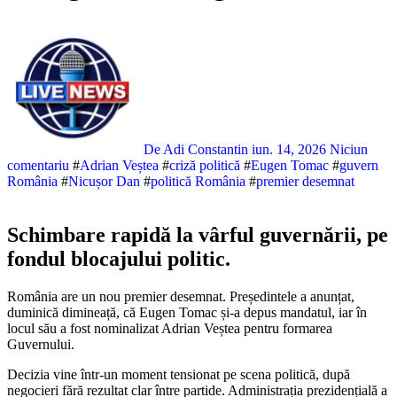
De Adi Constantin
iun. 14, 2026
Niciun
comentariu
#
Adrian Veștea
#
criză politică
#
Eugen Tomac
#
guvern
România
#
Nicușor Dan
#
politică România
#
premier desemnat
Schimbare rapidă la vârful guvernării, pe
fondul blocajului politic.
România are un nou premier desemnat. Președintele a anunțat,
duminică dimineață, că Eugen Tomac și-a depus mandatul, iar în
locul său a fost nominalizat Adrian Veștea pentru formarea
Guvernului.
Decizia vine într-un moment tensionat pe scena politică, după
negocieri fără rezultat clar între partide. Administrația prezidențială a