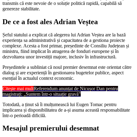
transmis că este nevoie de o soluție politică rapidă, capabilă să
genereze stabilitate.
De ce a fost ales Adrian Veștea
Șeful statului a explicat că alegerea lui Adrian Veștea are la bază
experiența sa administrativă și capacitatea de a gestiona proiecte
complexe. Acesta a fost primar, președinte de Consiliu Județean și
ministru, fiind implicat în atragerea de fonduri europene și în
dezvoltarea unor investiții majore, inclusiv în infrastructură.
Președintele a subliniat că noul premier desemnat este orientat către
dialog și are experiență în gestionarea bugetelor publice, aspect
esențial în actualul context economic.
Citește mai mult
Referendum anunțat de Nicușor Dan pentru
magistrați: „Suntem într-o situație gravă”
Totodată, a ținut să îi mulțumească lui Eugen Tomac pentru
implicarea și disponibilitatea de a-și asuma această responsabilitate
într-o perioadă dificilă.
Mesajul premierului desemnat