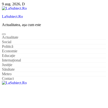
Sari
9 aug. 2026, D
la
conținut
LaSubiect.Ro
Actualitatea, așa cum este
Actualitate
Social
Politică
Economie
Educație
Internațional
Justiție
Sănătate
Meteo
Contact