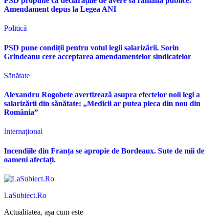
PSD propune ca declarațiile de avere să rămână publice.
Amendament depus la Legea ANI
Politică
PSD pune condiții pentru votul legii salarizării. Sorin
Grindeanu cere acceptarea amendamentelor sindicatelor
Sănătate
Alexandru Rogobete avertizează asupra efectelor noii legi a
salarizării din sănătate: „Medicii ar putea pleca din nou din
România”
Internațional
Incendiile din Franța se apropie de Bordeaux. Sute de mii de
oameni afectați.
LaSubiect.Ro
Actualitatea, așa cum este