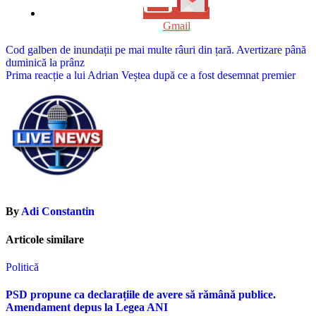
Gmail
Navigare
Cod galben de inundații pe mai multe râuri din țară. Avertizare până
duminică la prânz
în
Prima reacție a lui Adrian Veștea după ce a fost desemnat premier
articole
By
Adi Constantin
Articole similare
Politică
PSD propune ca declarațiile de avere să rămână publice.
Amendament depus la Legea ANI