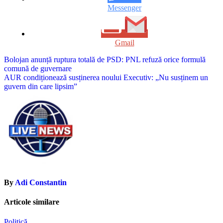
Messenger
Gmail
Navigare
Bolojan anunță ruptura totală de PSD: PNL refuză orice formulă
comună de guvernare
în
AUR condiționează susținerea noului Executiv: „Nu susținem un
articole
guvern din care lipsim”
By
Adi Constantin
Articole similare
Politică