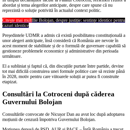
abordat și tema alegerilor anticipate, despre care spune că nu
reprezintă o soluție potrivită în actualul context politic.
Citește mai mult
Ilie Bolojan, despre justiție: sentințe identice pentru
cazuri identice
Președintele UDMR a admis că există posibilitatea constituțională a
unor alegeri anticipate, însă consideră că România are nevoie în
acest moment de stabilitate și de o formulă de guvernare capabilă să
gestioneze problemele economice și administrative din perioada
următoare.
El a subliniat și faptul că, din discuțiile purtate între partide, devine
tot mai dificilă construirea unei formule politice care să reziste până
în 2028, motiv pentru care viitoarele soluții ar putea fi construite
etapizat.
Consultări la Cotroceni după căderea
Guvernului Bolojan
Consultările convocate de Nicușor Dan au avut loc după adoptarea
moțiunii de cenzură împotriva Guvernului Bolojan.
Moțiunea depusă de PSD, AUR și PACE – Întâi România a trecut