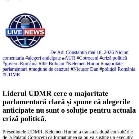
De Adi Constantin
mai 18, 2026
Niciun
comentariu
#
alegeri anticipate
#
AUR
#
Cotroceni
#
criză politică
#
guvern România
#
Ilie Bolojan
#
Kelemen Hunor
#
majoritate
parlamentară
#
moțiune de cenzură
#
Nicușor Dan
#
politică România
#
UDMR
Liderul UDMR cere o majoritate
parlamentară clară și spune că alegerile
anticipate nu sunt o soluție pentru actuala
criză politică.
Președintele UDMR, Kelemen Hunor, a transmis după consultările
de la Palatul Cotroceni că formațiunea sa nu va susține un executiv