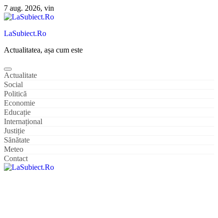
Sari
7 aug. 2026, vin
la
conținut
LaSubiect.Ro
Actualitatea, așa cum este
Actualitate
Social
Politică
Economie
Educație
Internațional
Justiție
Sănătate
Meteo
Contact