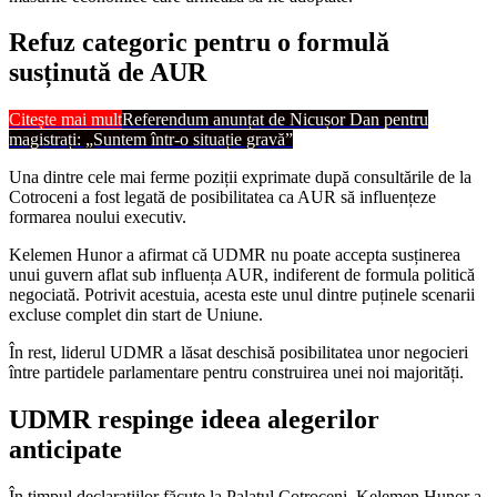
Refuz categoric pentru o formulă
susținută de AUR
Citește mai mult
Referendum anunțat de Nicușor Dan pentru
magistrați: „Suntem într-o situație gravă”
Una dintre cele mai ferme poziții exprimate după consultările de la
Cotroceni a fost legată de posibilitatea ca AUR să influențeze
formarea noului executiv.
Kelemen Hunor a afirmat că UDMR nu poate accepta susținerea
unui guvern aflat sub influența AUR, indiferent de formula politică
negociată. Potrivit acestuia, acesta este unul dintre puținele scenarii
excluse complet din start de Uniune.
În rest, liderul UDMR a lăsat deschisă posibilitatea unor negocieri
între partidele parlamentare pentru construirea unei noi majorități.
UDMR respinge ideea alegerilor
anticipate
În timpul declarațiilor făcute la Palatul Cotroceni, Kelemen Hunor a