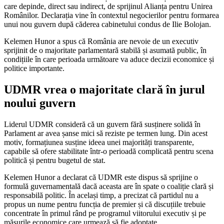
care depinde, direct sau indirect, de sprijinul Alianța pentru Unirea
Românilor. Declarația vine în contextul negocierilor pentru formarea
unui nou guvern după căderea cabinetului condus de Ilie Bolojan.
Kelemen Hunor a spus că România are nevoie de un executiv
sprijinit de o majoritate parlamentară stabilă și asumată public, în
condițiile în care perioada următoare va aduce decizii economice și
politice importante.
UDMR vrea o majoritate clară în jurul
noului guvern
Liderul UDMR consideră că un guvern fără susținere solidă în
Parlament ar avea șanse mici să reziste pe termen lung. Din acest
motiv, formațiunea susține ideea unei majorități transparente,
capabile să ofere stabilitate într-o perioadă complicată pentru scena
politică și pentru bugetul de stat.
Kelemen Hunor a declarat că UDMR este dispus să sprijine o
formulă guvernamentală dacă aceasta are în spate o coaliție clară și
responsabilă politic. În același timp, a precizat că partidul nu a
propus un nume pentru funcția de premier și că discuțiile trebuie
concentrate în primul rând pe programul viitorului executiv și pe
măsurile economice care urmează să fie adoptate.