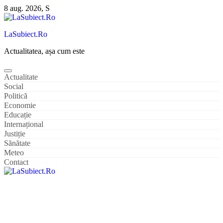
Sari
8 aug. 2026, S
la
conținut
LaSubiect.Ro
Actualitatea, așa cum este
Actualitate
Social
Politică
Economie
Educație
Internațional
Justiție
Sănătate
Meteo
Contact