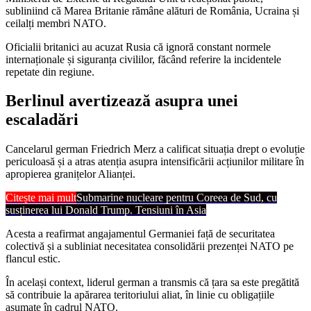
subliniind că Marea Britanie rămâne alături de România, Ucraina și
ceilalți membri NATO.
Oficialii britanici au acuzat Rusia că ignoră constant normele
internaționale și siguranța civililor, făcând referire la incidentele
repetate din regiune.
Berlinul avertizează asupra unei
escaladări
Cancelarul german Friedrich Merz a calificat situația drept o evoluție
periculoasă și a atras atenția asupra intensificării acțiunilor militare în
apropierea granițelor Alianței.
Citește mai mult
Submarine nucleare pentru Coreea de Sud, cu
susținerea lui Donald Trump. Tensiuni în Asia
Acesta a reafirmat angajamentul Germaniei față de securitatea
colectivă și a subliniat necesitatea consolidării prezenței NATO pe
flancul estic.
În același context, liderul german a transmis că țara sa este pregătită
să contribuie la apărarea teritoriului aliat, în linie cu obligațiile
asumate în cadrul NATO.