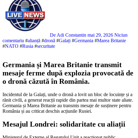
De Adi Constantin
mai 29, 2026
Niciun
comentariu
#
alianță
#
dronă
#
Galați
#
Germania
#
Marea Britanie
#
NATO
#
Rusia
#
securitate
Germania și Marea Britanie transmit
mesaje ferme după explozia provocată de
o dronă căzută în România.
Incidentul de la Galați, unde o dronă a lovit un bloc de locuințe și a
rănit civili, a generat reacții rapide din partea mai multor state aliate.
Germania și Marea Britanie au transmis mesaje de susținere pentru
România și au criticat deschis acțiunile Rusiei.
Mesajul Londrei: solidaritate cu aliații
Ministerul de Externe al Regatului Unit a reacționat public,