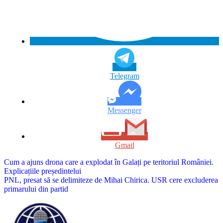
Telegram
Messenger
Gmail
Navigare
Cum a ajuns drona care a explodat în Galați pe teritoriul României.
Explicațiile președintelui
în
PNL, presat să se delimiteze de Mihai Chirica. USR cere excluderea
articole
primarului din partid