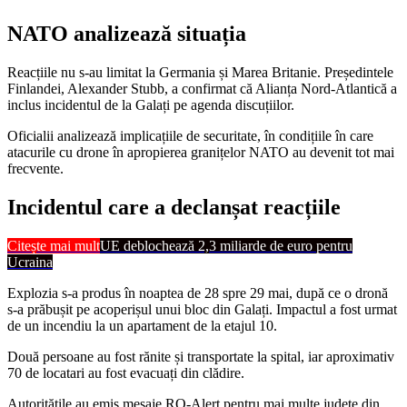
NATO analizează situația
Reacțiile nu s-au limitat la Germania și Marea Britanie. Președintele
Finlandei, Alexander Stubb, a confirmat că Alianța Nord-Atlantică a
inclus incidentul de la Galați pe agenda discuțiilor.
Oficialii analizează implicațiile de securitate, în condițiile în care
atacurile cu drone în apropierea granițelor NATO au devenit tot mai
frecvente.
Incidentul care a declanșat reacțiile
Citește mai mult
UE deblochează 2,3 miliarde de euro pentru
Ucraina
Explozia s-a produs în noaptea de 28 spre 29 mai, după ce o dronă
s-a prăbușit pe acoperișul unui bloc din Galați. Impactul a fost urmat
de un incendiu la un apartament de la etajul 10.
Două persoane au fost rănite și transportate la spital, iar aproximativ
70 de locatari au fost evacuați din clădire.
Autoritățile au emis mesaje RO-Alert pentru mai multe județe din