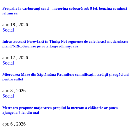
Prețurile la carburanți scad – motorina coboară sub 9 lei, benzina continuă
ieftinirea
apr. 18 , 2026
Social
Infrastructură Feroviară în Timiș: Noi segmente de cale ferată modernizate
prin PNRR, deschise pe ruta Lugoj-Timișoara
apr. 17 , 2026
Social
Miercurea Mare din Săptămâna Patimilor: semnificații, tradiții și rugăciuni
pentru suflet
apr. 8 , 2026
Social
Metrorex propune majorarea prețului la metrou: o călătorie ar putea
ajunge la 7 lei din mai
apr. 6 , 2026