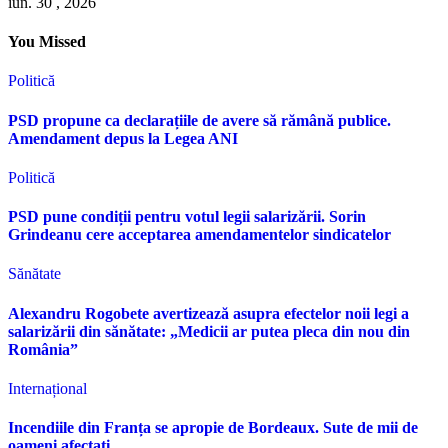
iun. 30 , 2026
You Missed
Politică
PSD propune ca declarațiile de avere să rămână publice.
Amendament depus la Legea ANI
Politică
PSD pune condiții pentru votul legii salarizării. Sorin
Grindeanu cere acceptarea amendamentelor sindicatelor
Sănătate
Alexandru Rogobete avertizează asupra efectelor noii legi a
salarizării din sănătate: „Medicii ar putea pleca din nou din
România”
Internațional
Incendiile din Franța se apropie de Bordeaux. Sute de mii de
oameni afectați.