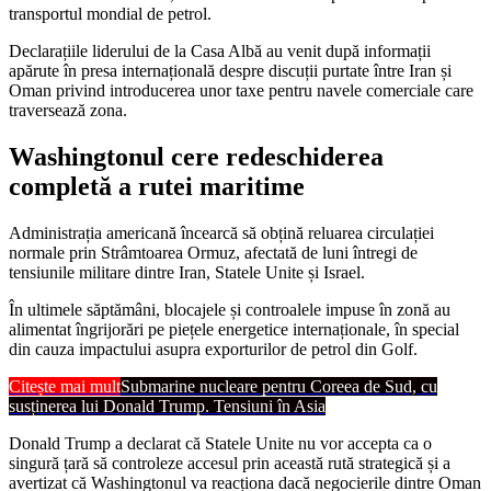
transportul mondial de petrol.
Declarațiile liderului de la Casa Albă au venit după informații
apărute în presa internațională despre discuții purtate între Iran și
Oman privind introducerea unor taxe pentru navele comerciale care
traversează zona.
Washingtonul cere redeschiderea
completă a rutei maritime
Administrația americană încearcă să obțină reluarea circulației
normale prin Strâmtoarea Ormuz, afectată de luni întregi de
tensiunile militare dintre Iran, Statele Unite și Israel.
În ultimele săptămâni, blocajele și controalele impuse în zonă au
alimentat îngrijorări pe piețele energetice internaționale, în special
din cauza impactului asupra exporturilor de petrol din Golf.
Citește mai mult
Submarine nucleare pentru Coreea de Sud, cu
susținerea lui Donald Trump. Tensiuni în Asia
Donald Trump a declarat că Statele Unite nu vor accepta ca o
singură țară să controleze accesul prin această rută strategică și a
avertizat că Washingtonul va reacționa dacă negocierile dintre Oman