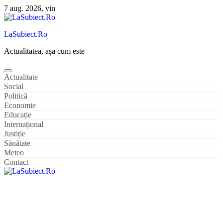
Sari
7 aug. 2026, vin
la
conținut
LaSubiect.Ro
Actualitatea, așa cum este
Actualitate
Social
Politică
Economie
Educație
Internațional
Justiție
Sănătate
Meteo
Contact