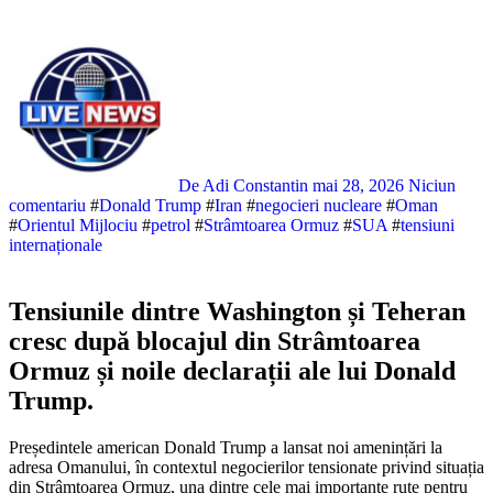
De Adi Constantin
mai 28, 2026
Niciun
comentariu
#
Donald Trump
#
Iran
#
negocieri nucleare
#
Oman
#
Orientul Mijlociu
#
petrol
#
Strâmtoarea Ormuz
#
SUA
#
tensiuni
internaționale
Tensiunile dintre Washington și Teheran
cresc după blocajul din Strâmtoarea
Ormuz și noile declarații ale lui Donald
Trump.
Președintele american Donald Trump a lansat noi amenințări la
adresa Omanului, în contextul negocierilor tensionate privind situația
din Strâmtoarea Ormuz, una dintre cele mai importante rute pentru