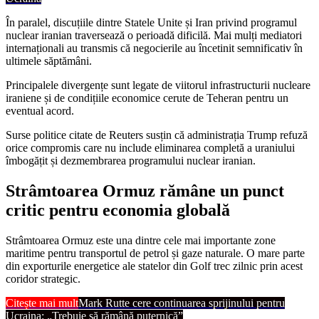
În paralel, discuțiile dintre Statele Unite și Iran privind programul
nuclear iranian traversează o perioadă dificilă. Mai mulți mediatori
internaționali au transmis că negocierile au încetinit semnificativ în
ultimele săptămâni.
Principalele divergențe sunt legate de viitorul infrastructurii nucleare
iraniene și de condițiile economice cerute de Teheran pentru un
eventual acord.
Surse politice citate de Reuters susțin că administrația Trump refuză
orice compromis care nu include eliminarea completă a uraniului
îmbogățit și dezmembrarea programului nuclear iranian.
Strâmtoarea Ormuz rămâne un punct
critic pentru economia globală
Strâmtoarea Ormuz este una dintre cele mai importante zone
maritime pentru transportul de petrol și gaze naturale. O mare parte
din exporturile energetice ale statelor din Golf trec zilnic prin acest
coridor strategic.
Citește mai mult
Mark Rutte cere continuarea sprijinului pentru
Ucraina: „Trebuie să rămână puternică”