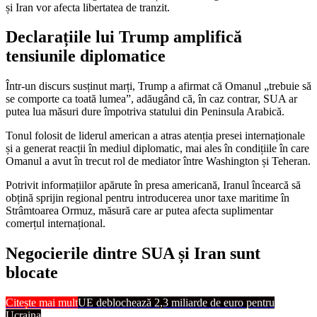
și Iran vor afecta libertatea de tranzit.
Declarațiile lui Trump amplifică
tensiunile diplomatice
Într-un discurs susținut marți, Trump a afirmat că Omanul „trebuie să
se comporte ca toată lumea”, adăugând că, în caz contrar, SUA ar
putea lua măsuri dure împotriva statului din Peninsula Arabică.
Tonul folosit de liderul american a atras atenția presei internaționale
și a generat reacții în mediul diplomatic, mai ales în condițiile în care
Omanul a avut în trecut rol de mediator între Washington și Teheran.
Potrivit informațiilor apărute în presa americană, Iranul încearcă să
obțină sprijin regional pentru introducerea unor taxe maritime în
Strâmtoarea Ormuz, măsură care ar putea afecta suplimentar
comerțul internațional.
Negocierile dintre SUA și Iran sunt
blocate
Citește mai mult
UE deblochează 2,3 miliarde de euro pentru
Ucraina