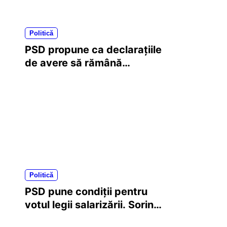
Politică
PSD propune ca declarațiile
de avere să rămână
publice. Amendament
depus la Legea ANI
Politică
PSD pune condiții pentru
votul legii salarizării. Sorin
Grindeanu cere acceptarea