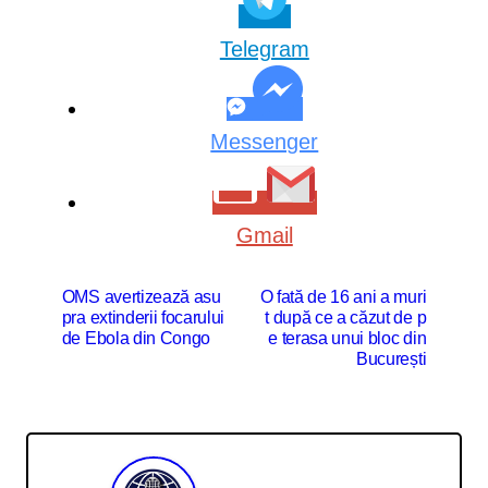
Telegram
Messenger
Gmail
N
OMS avertizează asu
O fată de 16 ani a muri
pra extinderii focarului
t după ce a căzut de p
a
de Ebola din Congo
e terasa unui bloc din
v
București
i
g
a