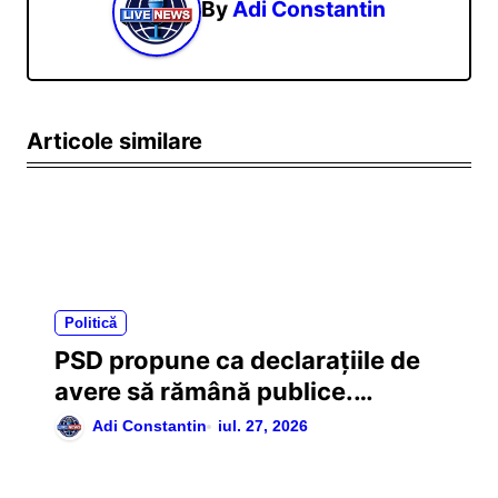
By
Adi Constantin
r
e
î
n
Articole similare
a
r
t
i
c
Politică
o
PSD propune ca declarațiile de
l
avere să rămână publice.
e
Amendament depus la Legea
Adi Constantin
iul. 27, 2026
ANI