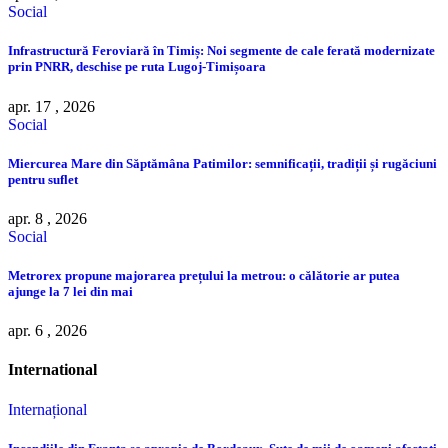
Social
Infrastructură Feroviară în Timiș: Noi segmente de cale ferată modernizate
prin PNRR, deschise pe ruta Lugoj-Timișoara
apr. 17 , 2026
Social
Miercurea Mare din Săptămâna Patimilor: semnificații, tradiții și rugăciuni
pentru suflet
apr. 8 , 2026
Social
Metrorex propune majorarea prețului la metrou: o călătorie ar putea
ajunge la 7 lei din mai
apr. 6 , 2026
International
Internațional