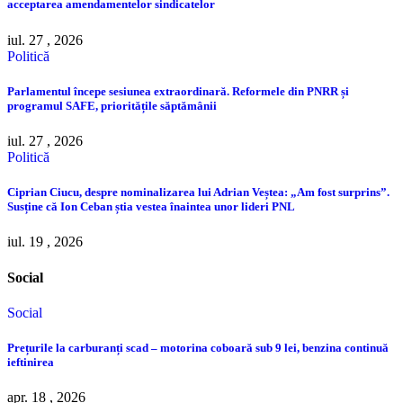
acceptarea amendamentelor sindicatelor
iul. 27 , 2026
Politică
Parlamentul începe sesiunea extraordinară. Reformele din PNRR și
programul SAFE, prioritățile săptămânii
iul. 27 , 2026
Politică
Ciprian Ciucu, despre nominalizarea lui Adrian Veștea: „Am fost surprins”.
Susține că Ion Ceban știa vestea înaintea unor lideri PNL
iul. 19 , 2026
Social
Social
Prețurile la carburanți scad – motorina coboară sub 9 lei, benzina continuă
ieftinirea
apr. 18 , 2026