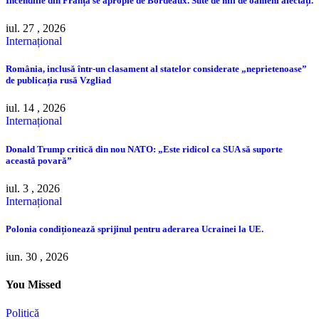
Incendiile din Franța se apropie de Bordeaux. Sute de mii de oameni afectați.
iul. 27 , 2026
Internațional
România, inclusă într-un clasament al statelor considerate „neprietenoase”
de publicația rusă Vzgliad
iul. 14 , 2026
Internațional
Donald Trump critică din nou NATO: „Este ridicol ca SUA să suporte
această povară”
iul. 3 , 2026
Internațional
Polonia condiționează sprijinul pentru aderarea Ucrainei la UE.
iun. 30 , 2026
You Missed
Politică