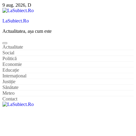
Sari
9 aug. 2026, D
la
conținut
LaSubiect.Ro
Actualitatea, așa cum este
Actualitate
Social
Politică
Economie
Educație
Internațional
Justiție
Sănătate
Meteo
Contact