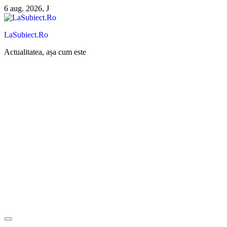
Sari
6 aug. 2026, J
la
conținut
LaSubiect.Ro
Actualitatea, așa cum este