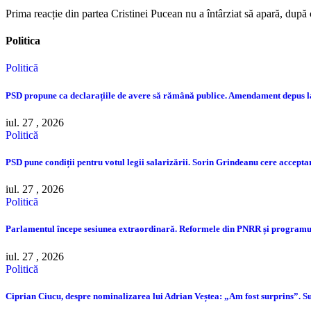
Prima reacție din partea Cristinei Pucean nu a întârziat să apară, după
Politica
Politică
PSD propune ca declarațiile de avere să rămână publice. Amendament depus 
iul. 27 , 2026
Politică
PSD pune condiții pentru votul legii salarizării. Sorin Grindeanu cere accep
iul. 27 , 2026
Politică
Parlamentul începe sesiunea extraordinară. Reformele din PNRR și programul
iul. 27 , 2026
Politică
Ciprian Ciucu, despre nominalizarea lui Adrian Veștea: „Am fost surprins”. Su