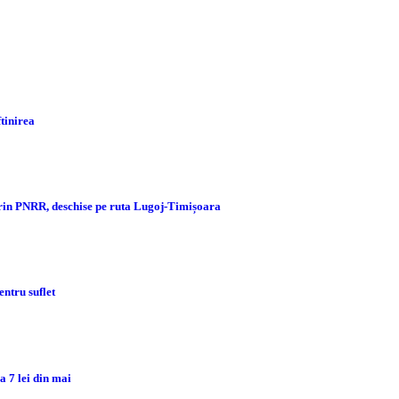
ftinirea
prin PNRR, deschise pe ruta Lugoj-Timișoara
ntru suflet
 7 lei din mai