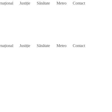
rnațional
Justiție
Sănătate
Meteo
Contact
rnațional
Justiție
Sănătate
Meteo
Contact