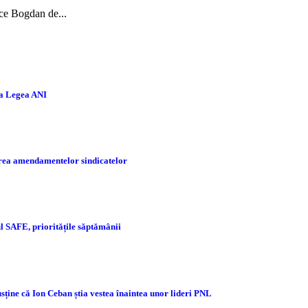
 ce Bogdan de...
la Legea ANI
tarea amendamentelor sindicatelor
 SAFE, prioritățile săptămânii
sține că Ion Ceban știa vestea înaintea unor lideri PNL