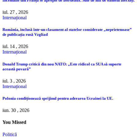
Incendiile din Franța se apropie de Bordeaux. Sute de mii de oameni afectați.
iul. 27 , 2026
Internațional
România, inclusă într-un clasament al statelor considerate „neprietenoase”
de publicația rusă Vzgliad
iul. 14 , 2026
Internațional
Donald Trump critică din nou NATO: „Este ridicol ca SUA să suporte
această povară”
iul. 3 , 2026
Internațional
Polonia condiționează sprijinul pentru aderarea Ucrainei la UE.
iun. 30 , 2026
You Missed
Politică