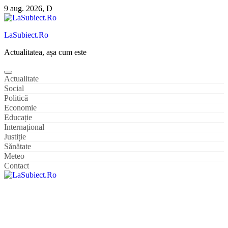
Sari
9 aug. 2026, D
la
conținut
LaSubiect.Ro
Actualitatea, așa cum este
Actualitate
Social
Politică
Economie
Educație
Internațional
Justiție
Sănătate
Meteo
Contact