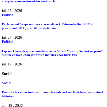
acceptarea amendamentelor sindicatelor
iul. 27 , 2026
Politică
Parlamentul începe sesiunea extraordinară. Reformele din PNRR și
programul SAFE, prioritățile săptămânii
iul. 27 , 2026
Politică
Ciprian Ciucu, despre nominalizarea lui Adrian Veștea: „Am fost surprins”.
Susține că Ion Ceban știa vestea înaintea unor lideri PNL
iul. 19 , 2026
Social
Social
Prețurile la carburanți scad – motorina coboară sub 9 lei, benzina continuă
ieftinirea
apr. 18 , 2026