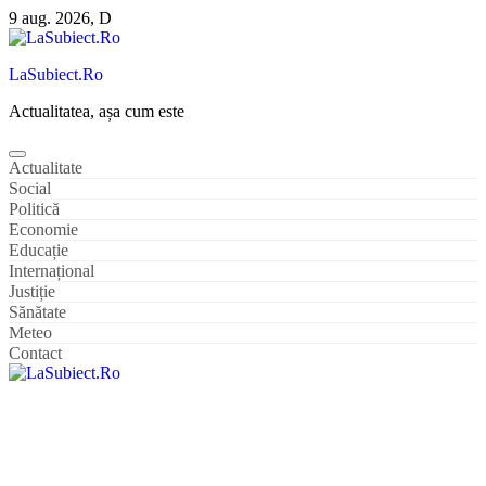
Sari
9 aug. 2026, D
la
conținut
LaSubiect.Ro
Actualitatea, așa cum este
Actualitate
Social
Politică
Economie
Educație
Internațional
Justiție
Sănătate
Meteo
Contact