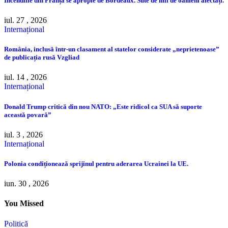
Incendiile din Franța se apropie de Bordeaux. Sute de mii de oameni afectați.
iul. 27 , 2026
Internațional
România, inclusă într-un clasament al statelor considerate „neprietenoase”
de publicația rusă Vzgliad
iul. 14 , 2026
Internațional
Donald Trump critică din nou NATO: „Este ridicol ca SUA să suporte
această povară”
iul. 3 , 2026
Internațional
Polonia condiționează sprijinul pentru aderarea Ucrainei la UE.
iun. 30 , 2026
You Missed
Politică