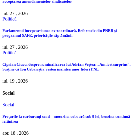
acceptarea amendamentelor sindicatelor
iul. 27 , 2026
Politică
Parlamentul începe sesiunea extraordinară. Reformele din PNRR și
programul SAFE, prioritățile săptămânii
iul. 27 , 2026
Politică
Ciprian Ciucu, despre nominalizarea lui Adrian Veștea: „Am fost surprins”.
Susține că Ion Ceban știa vestea înaintea unor lideri PNL
iul. 19 , 2026
Social
Social
Prețurile la carburanți scad – motorina coboară sub 9 lei, benzina continuă
ieftinirea
apr. 18 , 2026