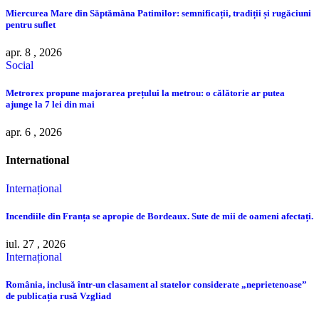
Miercurea Mare din Săptămâna Patimilor: semnificații, tradiții și rugăciuni
pentru suflet
apr. 8 , 2026
Social
Metrorex propune majorarea prețului la metrou: o călătorie ar putea
ajunge la 7 lei din mai
apr. 6 , 2026
International
Internațional
Incendiile din Franța se apropie de Bordeaux. Sute de mii de oameni afectați.
iul. 27 , 2026
Internațional
România, inclusă într-un clasament al statelor considerate „neprietenoase”
de publicația rusă Vzgliad