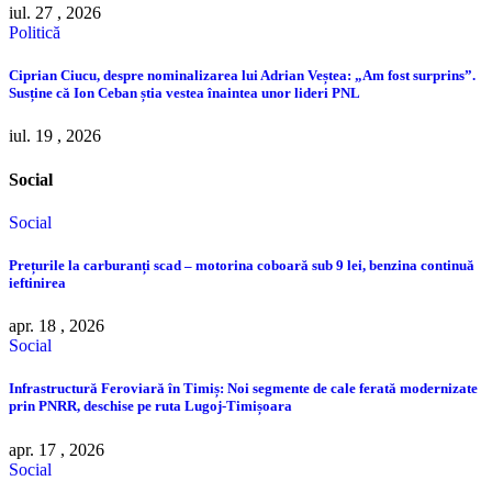
iul. 27 , 2026
Politică
Ciprian Ciucu, despre nominalizarea lui Adrian Veștea: „Am fost surprins”.
Susține că Ion Ceban știa vestea înaintea unor lideri PNL
iul. 19 , 2026
Social
Social
Prețurile la carburanți scad – motorina coboară sub 9 lei, benzina continuă
ieftinirea
apr. 18 , 2026
Social
Infrastructură Feroviară în Timiș: Noi segmente de cale ferată modernizate
prin PNRR, deschise pe ruta Lugoj-Timișoara
apr. 17 , 2026
Social