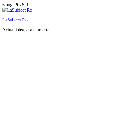
Sari
6 aug. 2026, J
la
conținut
LaSubiect.Ro
Actualitatea, așa cum este