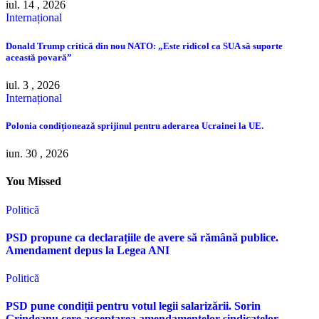
iul. 14 , 2026
Internațional
Donald Trump critică din nou NATO: „Este ridicol ca SUA să suporte
această povară”
iul. 3 , 2026
Internațional
Polonia condiționează sprijinul pentru aderarea Ucrainei la UE.
iun. 30 , 2026
You Missed
Politică
PSD propune ca declarațiile de avere să rămână publice.
Amendament depus la Legea ANI
Politică
PSD pune condiții pentru votul legii salarizării. Sorin
Grindeanu cere acceptarea amendamentelor sindicatelor