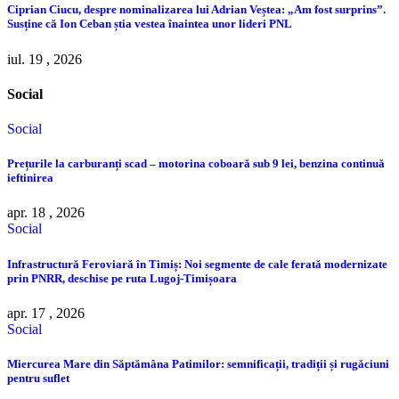
Ciprian Ciucu, despre nominalizarea lui Adrian Veștea: „Am fost surprins”.
Susține că Ion Ceban știa vestea înaintea unor lideri PNL
iul. 19 , 2026
Social
Social
Prețurile la carburanți scad – motorina coboară sub 9 lei, benzina continuă
ieftinirea
apr. 18 , 2026
Social
Infrastructură Feroviară în Timiș: Noi segmente de cale ferată modernizate
prin PNRR, deschise pe ruta Lugoj-Timișoara
apr. 17 , 2026
Social
Miercurea Mare din Săptămâna Patimilor: semnificații, tradiții și rugăciuni
pentru suflet