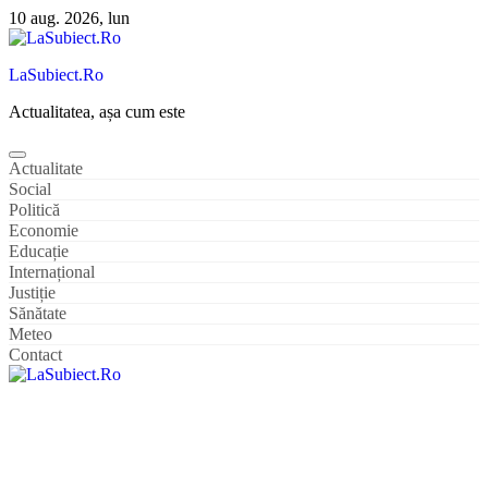
Sari
10 aug. 2026, lun
la
conținut
LaSubiect.Ro
Actualitatea, așa cum este
Actualitate
Social
Politică
Economie
Educație
Internațional
Justiție
Sănătate
Meteo
Contact