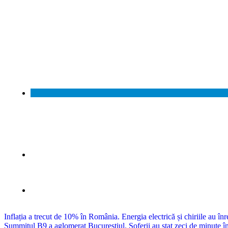
Navigare
Inflația a trecut de 10% în România. Energia electrică și chiriile au în
Summitul B9 a aglomerat Bucureștiul. Șoferii au stat zeci de minute în t