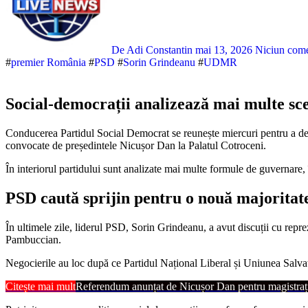
De Adi Constantin
mai 13, 2026
Niciun com
#
premier România
#
PSD
#
Sorin Grindeanu
#
UDMR
Social-democrații analizează mai multe sce
Conducerea Partidul Social Democrat se reunește miercuri pentru a decide poziția partidului în negocierile privind formarea noului guvern. Ședința Biroului Permanent Național are loc înaintea consultărilor
convocate de președintele Nicușor Dan la Palatul Cotroceni.
În interiorul partidului sunt analizate mai multe formule de guvernare, 
PSD caută sprijin pentru o nouă majorita
În ultimele zile, liderul PSD, Sorin Grindeanu, a avut discuții cu rep
Pambuccian.
Negocierile au loc după ce Partidul Național Liberal și Uniunea Salvaț
Citește mai mult
Referendum anunțat de Nicușor Dan pentru magistrați: