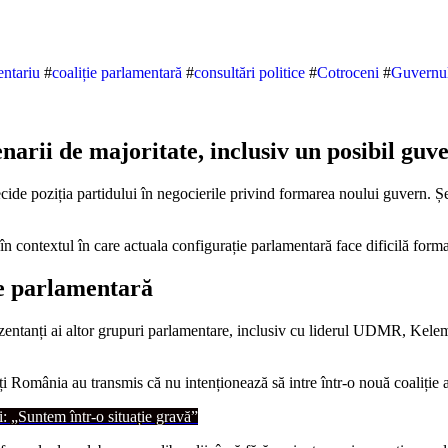
entariu
#
coaliție parlamentară
#
consultări politice
#
Cotroceni
#
Guvernu
narii de majoritate, inclusiv un posibil guv
în contextul în care actuala configurație parlamentară face dificilă formar
te parlamentară
rezentanți ai altor grupuri parlamentare, inclusiv cu liderul UDMR, Kelem
i România au transmis că nu intenționează să intre într-o nouă coaliție 
 „Suntem într-o situație gravă”