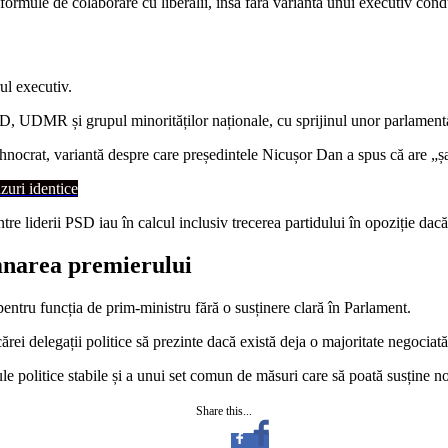
i formule de colaborare cu liberalii, însă fără varianta unui executiv cond
rul executiv.
D, UDMR și grupul minorităților naționale, cu sprijinul unor parlament
hnocrat, variantă despre care președintele Nicușor Dan a spus că are „șan
azuri identice
tre liderii PSD iau în calcul inclusiv trecerea partidului în opoziție dacă
mnarea premierului
ntru funcția de prim-ministru fără o susținere clară în Parlament.
cărei delegații politice să prezinte dacă există deja o majoritate negociat
mule politice stabile și a unui set comun de măsuri care să poată susține 
Share this...