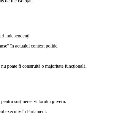
us de Ilie Bolojan.
ari independenți.
se” în actualul context politic.
 nu poate fi construită o majoritate funcțională.
ă pentru susținerea viitorului guvern.
noul executiv în Parlament.