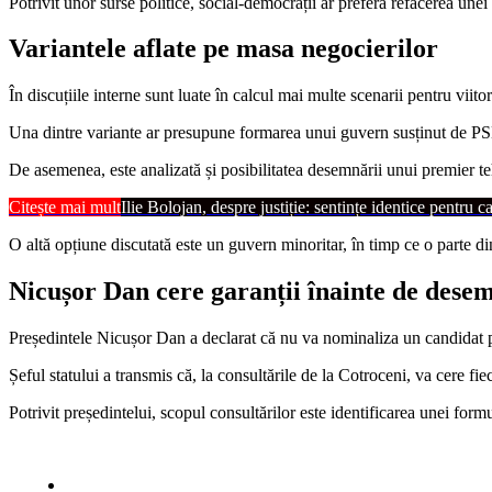
Potrivit unor surse politice, social-democrații ar prefera refacerea une
Variantele aflate pe masa negocierilor
În discuțiile interne sunt luate în calcul mai multe scenarii pentru viito
Una dintre variante ar presupune formarea unui guvern susținut de PS
De asemenea, este analizată și posibilitatea desemnării unui premier te
Citește mai mult
Ilie Bolojan, despre justiție: sentințe identice pentru c
O altă opțiune discutată este un guvern minoritar, în timp ce o parte din
Nicușor Dan cere garanții înainte de dese
Președintele Nicușor Dan a declarat că nu va nominaliza un candidat pe
Șeful statului a transmis că, la consultările de la Cotroceni, va cere fie
Potrivit președintelui, scopul consultărilor este identificarea unei for