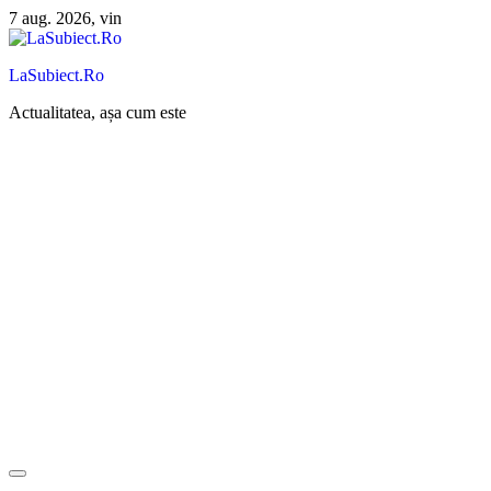
Sari
7 aug. 2026, vin
la
conținut
LaSubiect.Ro
Actualitatea, așa cum este