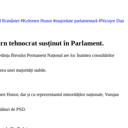
l României
#
Kelemen Hunor
#
majoritate parlamentară
#
Nicușor Dan
ern tehnocrat susținut în Parlament.
ea unei majorități stabile.
en Hunor, dar și cu reprezentantul minorităților naționale, Varujan
alături de PSD.