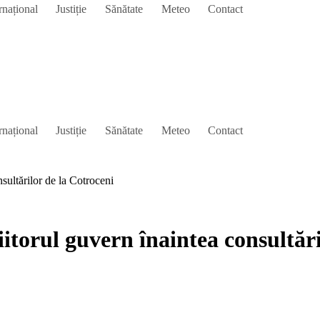
rnațional
Justiție
Sănătate
Meteo
Contact
rnațional
Justiție
Sănătate
Meteo
Contact
sultărilor de la Cotroceni
itorul guvern înaintea consultări