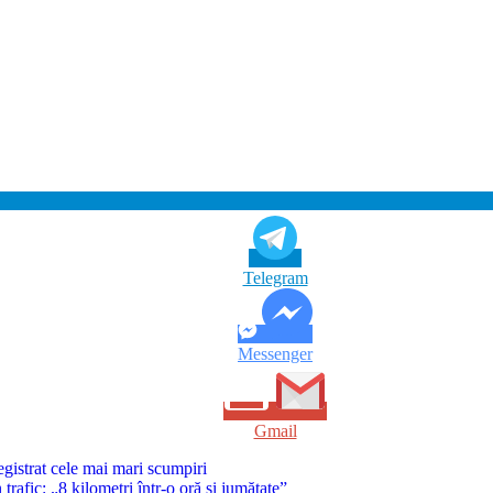
Telegram
Messenger
Gmail
registrat cele mai mari scumpiri
rafic: „8 kilometri într-o oră și jumătate”