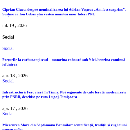
Ciprian Ciucu, despre nominalizarea lui Adrian Veștea: „Am fost surprins”.
Susține că Ion Ceban știa vestea înaintea unor lideri PNL
iul. 19 , 2026
Social
Social
Prețurile la carburanți scad – motorina coboară sub 9 lei, benzina continuă
ieftinirea
apr. 18 , 2026
Social
Infrastructură Feroviară în Timiș: Noi segmente de cale ferată modernizate
prin PNRR, deschise pe ruta Lugoj-Timișoara
apr. 17 , 2026
Social
Miercurea Mare din Săptămâna Patimilor: semnificații, tradiții și rugăciuni
pentru suflet