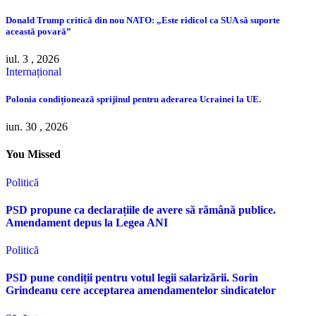
Donald Trump critică din nou NATO: „Este ridicol ca SUA să suporte
această povară”
iul. 3 , 2026
Internațional
Polonia condiționează sprijinul pentru aderarea Ucrainei la UE.
iun. 30 , 2026
You Missed
Politică
PSD propune ca declarațiile de avere să rămână publice.
Amendament depus la Legea ANI
Politică
PSD pune condiții pentru votul legii salarizării. Sorin
Grindeanu cere acceptarea amendamentelor sindicatelor