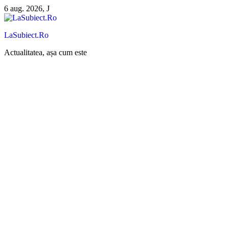
Sari
6 aug. 2026, J
la
conținut
LaSubiect.Ro
Actualitatea, așa cum este