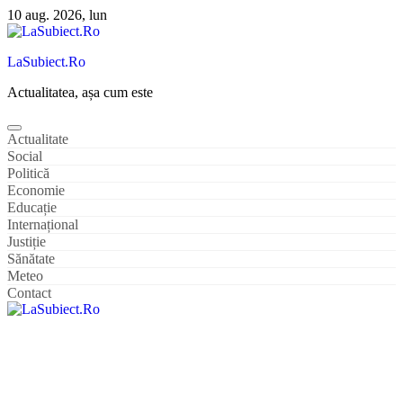
Sari
10 aug. 2026, lun
la
conținut
LaSubiect.Ro
Actualitatea, așa cum este
Actualitate
Social
Politică
Economie
Educație
Internațional
Justiție
Sănătate
Meteo
Contact