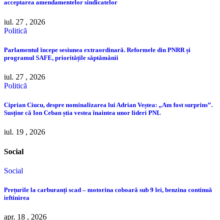
acceptarea amendamentelor sindicatelor
iul. 27 , 2026
Politică
Parlamentul începe sesiunea extraordinară. Reformele din PNRR și
programul SAFE, prioritățile săptămânii
iul. 27 , 2026
Politică
Ciprian Ciucu, despre nominalizarea lui Adrian Veștea: „Am fost surprins”.
Susține că Ion Ceban știa vestea înaintea unor lideri PNL
iul. 19 , 2026
Social
Social
Prețurile la carburanți scad – motorina coboară sub 9 lei, benzina continuă
ieftinirea
apr. 18 , 2026