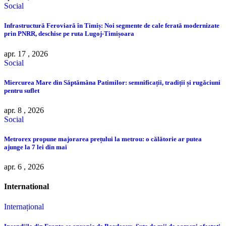
Social
Infrastructură Feroviară în Timiș: Noi segmente de cale ferată modernizate
prin PNRR, deschise pe ruta Lugoj-Timișoara
apr. 17 , 2026
Social
Miercurea Mare din Săptămâna Patimilor: semnificații, tradiții și rugăciuni
pentru suflet
apr. 8 , 2026
Social
Metrorex propune majorarea prețului la metrou: o călătorie ar putea
ajunge la 7 lei din mai
apr. 6 , 2026
International
Internațional