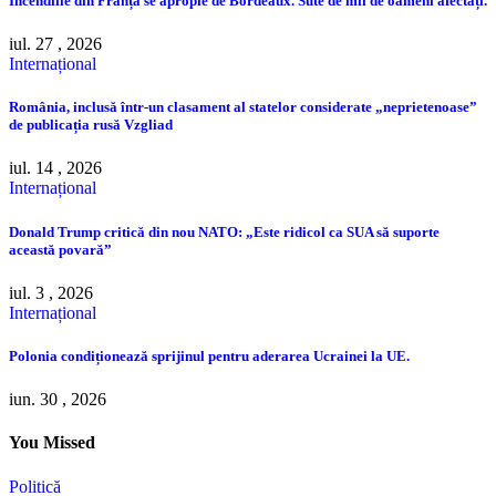
Incendiile din Franța se apropie de Bordeaux. Sute de mii de oameni afectați.
iul. 27 , 2026
Internațional
România, inclusă într-un clasament al statelor considerate „neprietenoase”
de publicația rusă Vzgliad
iul. 14 , 2026
Internațional
Donald Trump critică din nou NATO: „Este ridicol ca SUA să suporte
această povară”
iul. 3 , 2026
Internațional
Polonia condiționează sprijinul pentru aderarea Ucrainei la UE.
iun. 30 , 2026
You Missed
Politică