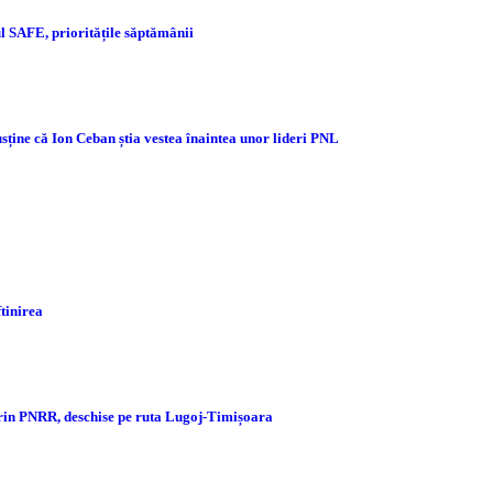
 SAFE, prioritățile săptămânii
sține că Ion Ceban știa vestea înaintea unor lideri PNL
ftinirea
prin PNRR, deschise pe ruta Lugoj-Timișoara