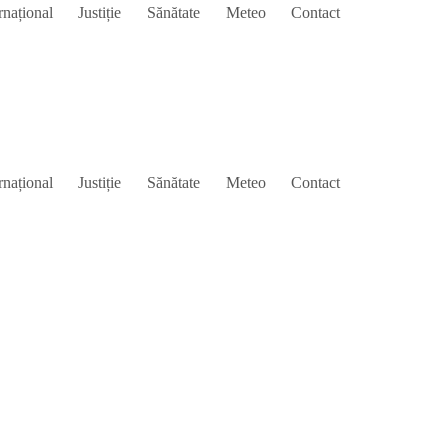
rnațional
Justiție
Sănătate
Meteo
Contact
rnațional
Justiție
Sănătate
Meteo
Contact