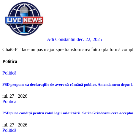
Adi Constantin
dec. 22, 2025
ChatGPT face un pas major spre transformarea într-o platformă complet
Politica
Politică
PSD propune ca declarațiile de avere să rămână publice. Amendament depus 
iul. 27 , 2026
Politică
PSD pune condiții pentru votul legii salarizării. Sorin Grindeanu cere accep
iul. 27 , 2026
Politică