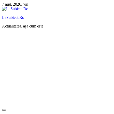
Sari
7 aug. 2026, vin
la
conținut
LaSubiect.Ro
Actualitatea, așa cum este