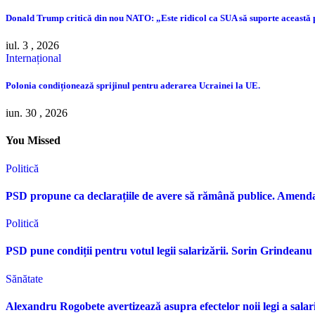
Donald Trump critică din nou NATO: „Este ridicol ca SUA să suporte această
iul. 3 , 2026
Internațional
Polonia condiționează sprijinul pentru aderarea Ucrainei la UE.
iun. 30 , 2026
You Missed
Politică
PSD propune ca declarațiile de avere să rămână publice. Amen
Politică
PSD pune condiții pentru votul legii salarizării. Sorin Grindean
Sănătate
Alexandru Rogobete avertizează asupra efectelor noii legi a sala