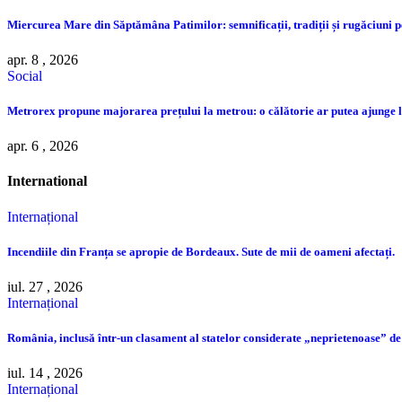
Miercurea Mare din Săptămâna Patimilor: semnificații, tradiții și rugăciuni pe
apr. 8 , 2026
Social
Metrorex propune majorarea prețului la metrou: o călătorie ar putea ajunge la
apr. 6 , 2026
International
Internațional
Incendiile din Franța se apropie de Bordeaux. Sute de mii de oameni afectați.
iul. 27 , 2026
Internațional
România, inclusă într-un clasament al statelor considerate „neprietenoase” de
iul. 14 , 2026
Internațional