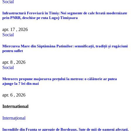
Social
Infrastructură Feroviară în Timiș: Noi segmente de cale ferată modernizate
prin PNRR, deschise pe ruta Lugoj-Timișoara
apr. 17 , 2026
Social
Miercurea Mare din Săptămâna Patimilor: semnificații, tradiții și rugăciuni
pentru suflet
apr. 8 , 2026
Social
Metrorex propune majorarea prețului la metrou: o călătorie ar putea
ajunge la 7 lei din mai
apr. 6 , 2026
International
Internațional
Incendiile din Franța se apropie de Bordeaux. Sute de mii de oameni afectați.