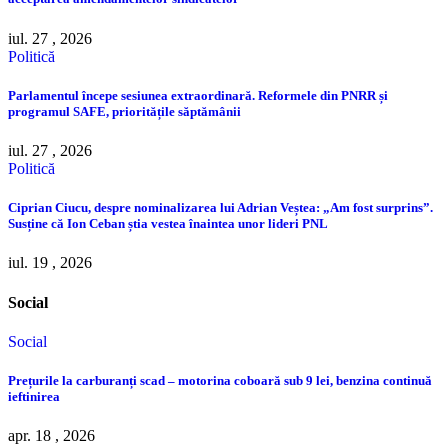
iul. 27 , 2026
Politică
Parlamentul începe sesiunea extraordinară. Reformele din PNRR și
programul SAFE, prioritățile săptămânii
iul. 27 , 2026
Politică
Ciprian Ciucu, despre nominalizarea lui Adrian Veștea: „Am fost surprins”.
Susține că Ion Ceban știa vestea înaintea unor lideri PNL
iul. 19 , 2026
Social
Social
Prețurile la carburanți scad – motorina coboară sub 9 lei, benzina continuă
ieftinirea
apr. 18 , 2026