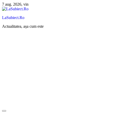
Sari
7 aug. 2026, vin
la
conținut
LaSubiect.Ro
Actualitatea, așa cum este