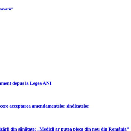
 povară”
dament depus la Legea ANI
u cere acceptarea amendamentelor sindicatelor
rizării din sănătate: „Medicii ar putea pleca din nou din România”