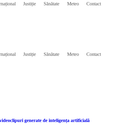
rnațional
Justiție
Sănătate
Meteo
Contact
rnațional
Justiție
Sănătate
Meteo
Contact
ideoclipuri generate de inteligența artificială