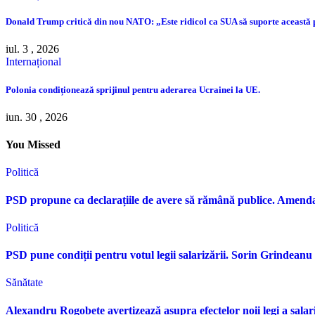
Donald Trump critică din nou NATO: „Este ridicol ca SUA să suporte această
iul. 3 , 2026
Internațional
Polonia condiționează sprijinul pentru aderarea Ucrainei la UE.
iun. 30 , 2026
You Missed
Politică
PSD propune ca declarațiile de avere să rămână publice. Amen
Politică
PSD pune condiții pentru votul legii salarizării. Sorin Grindean
Sănătate
Alexandru Rogobete avertizează asupra efectelor noii legi a sala