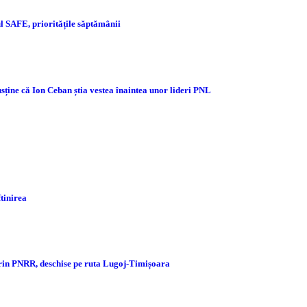
 SAFE, prioritățile săptămânii
sține că Ion Ceban știa vestea înaintea unor lideri PNL
ftinirea
prin PNRR, deschise pe ruta Lugoj-Timișoara