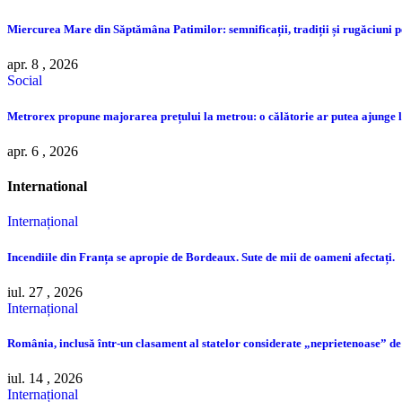
Miercurea Mare din Săptămâna Patimilor: semnificații, tradiții și rugăciuni pe
apr. 8 , 2026
Social
Metrorex propune majorarea prețului la metrou: o călătorie ar putea ajunge la
apr. 6 , 2026
International
Internațional
Incendiile din Franța se apropie de Bordeaux. Sute de mii de oameni afectați.
iul. 27 , 2026
Internațional
România, inclusă într-un clasament al statelor considerate „neprietenoase” de
iul. 14 , 2026
Internațional