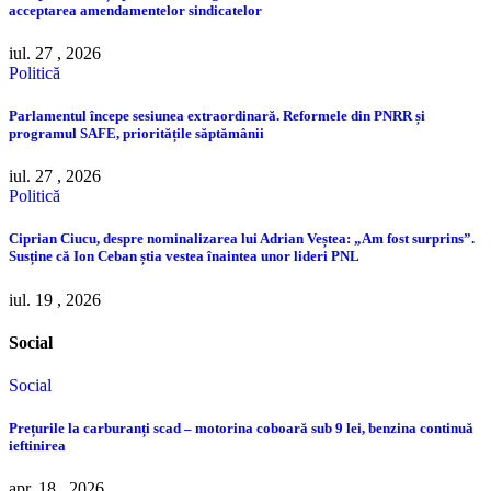
acceptarea amendamentelor sindicatelor
iul. 27 , 2026
Politică
Parlamentul începe sesiunea extraordinară. Reformele din PNRR și
programul SAFE, prioritățile săptămânii
iul. 27 , 2026
Politică
Ciprian Ciucu, despre nominalizarea lui Adrian Veștea: „Am fost surprins”.
Susține că Ion Ceban știa vestea înaintea unor lideri PNL
iul. 19 , 2026
Social
Social
Prețurile la carburanți scad – motorina coboară sub 9 lei, benzina continuă
ieftinirea
apr. 18 , 2026