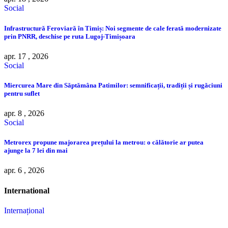
Social
Infrastructură Feroviară în Timiș: Noi segmente de cale ferată modernizate
prin PNRR, deschise pe ruta Lugoj-Timișoara
apr. 17 , 2026
Social
Miercurea Mare din Săptămâna Patimilor: semnificații, tradiții și rugăciuni
pentru suflet
apr. 8 , 2026
Social
Metrorex propune majorarea prețului la metrou: o călătorie ar putea
ajunge la 7 lei din mai
apr. 6 , 2026
International
Internațional