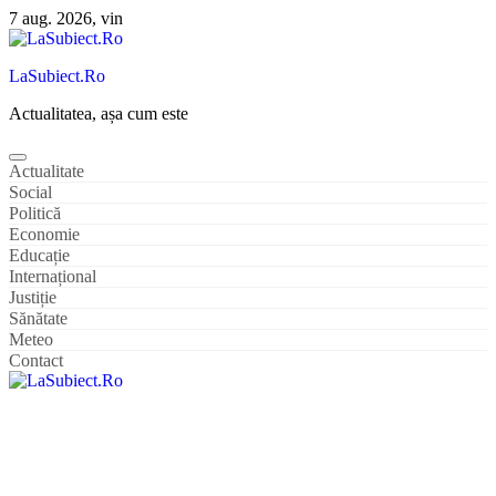
Sari
7 aug. 2026, vin
la
conținut
LaSubiect.Ro
Actualitatea, așa cum este
Actualitate
Social
Politică
Economie
Educație
Internațional
Justiție
Sănătate
Meteo
Contact