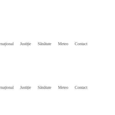
rnațional
Justiție
Sănătate
Meteo
Contact
rnațional
Justiție
Sănătate
Meteo
Contact