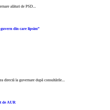
ernare alături de PSD...
guvern din care lipsim”
rea directă la guvernare după consultările...
nit de AUR