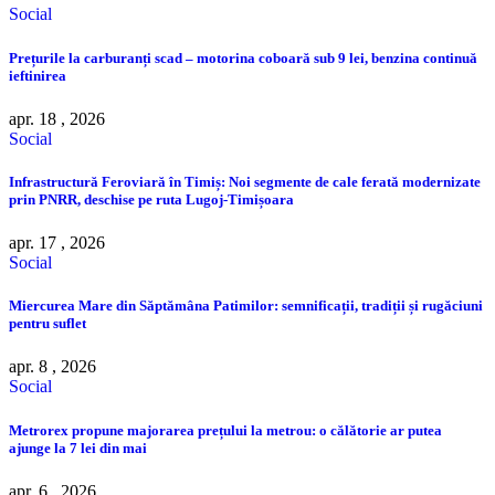
Social
Prețurile la carburanți scad – motorina coboară sub 9 lei, benzina continuă
ieftinirea
apr. 18 , 2026
Social
Infrastructură Feroviară în Timiș: Noi segmente de cale ferată modernizate
prin PNRR, deschise pe ruta Lugoj-Timișoara
apr. 17 , 2026
Social
Miercurea Mare din Săptămâna Patimilor: semnificații, tradiții și rugăciuni
pentru suflet
apr. 8 , 2026
Social
Metrorex propune majorarea prețului la metrou: o călătorie ar putea
ajunge la 7 lei din mai
apr. 6 , 2026