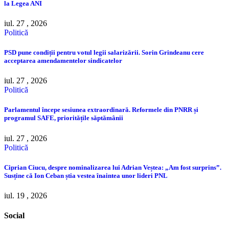
la Legea ANI
iul. 27 , 2026
Politică
PSD pune condiții pentru votul legii salarizării. Sorin Grindeanu cere
acceptarea amendamentelor sindicatelor
iul. 27 , 2026
Politică
Parlamentul începe sesiunea extraordinară. Reformele din PNRR și
programul SAFE, prioritățile săptămânii
iul. 27 , 2026
Politică
Ciprian Ciucu, despre nominalizarea lui Adrian Veștea: „Am fost surprins”.
Susține că Ion Ceban știa vestea înaintea unor lideri PNL
iul. 19 , 2026
Social