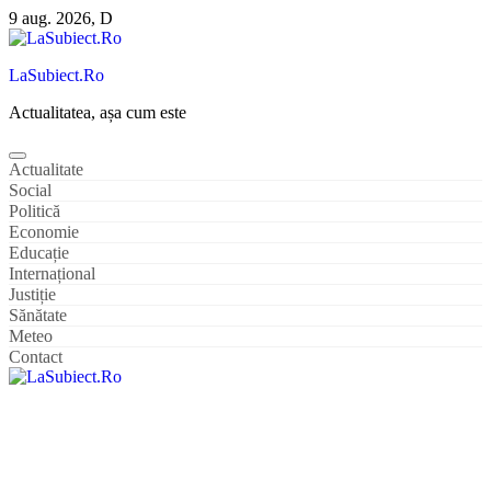
Sari
9 aug. 2026, D
la
conținut
LaSubiect.Ro
Actualitatea, așa cum este
Actualitate
Social
Politică
Economie
Educație
Internațional
Justiție
Sănătate
Meteo
Contact